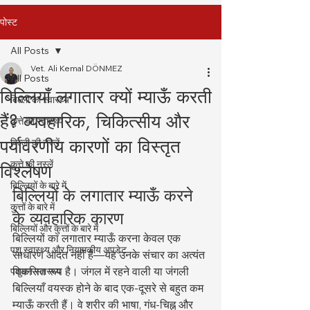
पोस्ट
All Posts
Vet. Ali Kemal DÖNMEZ
All Posts
बिल्लियाँ लगातार क्यों म्याऊँ करती
बिल्ली का स्वास्थ्य
हैं? व्यवहारिक, चिकित्सीय और
कुत्ते का स्वास्थ्य
पर्यावरणीय कारणों का विस्तृत
बिल्ली की नस्लें
कुत्ते की नस्लें
विश्लेषण
बिल्लियों के बारे में
बिल्लियों के लगातार म्याऊँ करने 
कुत्तों के बारे में
के व्यवहारिक कारण
बिल्लियों और कुत्तों के बारे में
बिल्लियों का लगातार म्याऊँ करना केवल एक 
पशु स्वास्थ्य और नियामकीय अपडेट
साधारण आदत नहीं है—यह उनके संचार का अत्यंत 
विकसित रूप है। जंगल में रहने वाली या जंगली 
पशुधन स्वास्थ्य
बिल्लियाँ वयस्क होने के बाद एक-दूसरे से बहुत कम 
म्याऊँ करती हैं। वे शरीर की भाषा, गंध-चिह्न और 