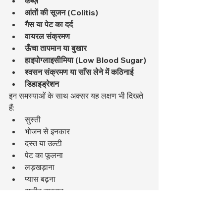
कब्ज़
आंतों की सूजन (Colitis)
गैस या पेट का दर्द
वायरल संक्रमण
ऊँचा तापमान या बुखार
हाइपोग्लाइसीमिया (Low Blood Sugar)
श्वसन संक्रमण या साँस लेने में कठिनाई
डिहाइड्रेशन
इन समस्याओं के साथ अक्सर यह लक्षण भी दिखते 
हैं:
सुस्ती
भोजन से इनकार
दस्त या उल्टी
पेट का फूलना
लड़खड़ाना
प्यास बढ़ना
अजीब व्यवहार
यदि किट्टन में ये संकेत हों, तो 
तुरंत पशु-
चिकित्सक
 से जांच करवानी चाहिए। देरी गंभीर 