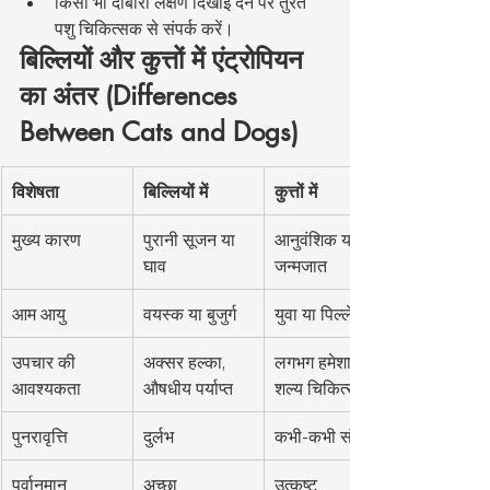
किसी भी दोबारा लक्षण दिखाई देने पर तुरंत 
पशु चिकित्सक से संपर्क करें।
बिल्लियों और कुत्तों में एंट्रोपियन 
का अंतर (Differences 
Between Cats and Dogs)
विशेषता
बिल्लियों में
कुत्तों में
मुख्य कारण
पुरानी सूजन या 
आनुवंशिक या 
घाव
जन्मजात
आम आयु
वयस्क या बुजुर्ग
युवा या पिल्ले
उपचार की 
अक्सर हल्का, 
लगभग हमेशा 
आवश्यकता
औषधीय पर्याप्त
शल्य चिकित्सा
पुनरावृत्ति
दुर्लभ
कभी-कभी संभव
पूर्वानुमान
अच्छा
उत्कृष्ट