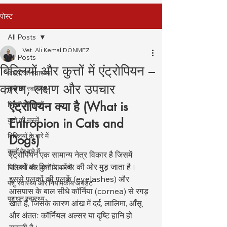
पोस्ट
All Posts
Vet. Ali Kemal DÖNMEZ
All Posts
बिल्लियों और कुत्तों में एंट्रोपियन –
बिल्ली का स्वास्थ्य
कारण, लक्षण और उपचार
कुत्ते का स्वास्थ्य
एंट्रोपियन क्या है (What is 
बिल्ली की नस्लें
कुत्ते की नस्लें
Entropion in Cats and 
बिल्लियों के बारे में
Dogs)
कुत्तों के बारे में
एंट्रोपियन एक सामान्य नेत्र विकार है जिसमें 
पलकों का किनारा अंदर की ओर मुड़ जाता है। 
बिल्लियों और कुत्तों के बारे में
इससे पलकों की पलकें (eyelashes) और 
पशु स्वास्थ्य और नियामकीय अपडेट
आसपास के बाल सीधे कॉर्निया (cornea) से रगड़ 
पशुधन स्वास्थ्य
खाते हैं, जिसके कारण आंख में दर्द, लालिमा, आँसू 
और अंततः कॉर्नियल अल्सर या दृष्टि हानि हो 