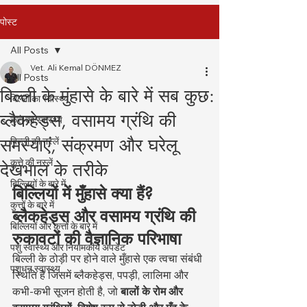
पोस्ट
All Posts
Vet. Ali Kemal DÖNMEZ
All Posts
बिल्ली के मुंहासे के बारे में सब कुछ:
बिल्ली का स्वास्थ्य
ब्लैकहेड्स, वसामय ग्रंथि की
कुत्ते का स्वास्थ्य
समस्याएं, संक्रमण और घरेलू
बिल्ली की नस्लें
कुत्ते की नस्लें
देखभाल के तरीके
बिल्लियों के बारे में
बिल्लियों में मुँहासे क्या हैं? 
कुत्तों के बारे में
ब्लैकहेड्स और वसामय ग्रंथि की 
बिल्लियों और कुत्तों के बारे में
रुकावटों की वैज्ञानिक परिभाषा
पशु स्वास्थ्य और नियामकीय अपडेट
बिल्ली के ठोड़ी पर होने वाले मुँहासे एक त्वचा संबंधी 
पशुधन स्वास्थ्य
स्थिति है जिसमें ब्लैकहेड्स, पपड़ी, लालिमा और 
कभी-कभी सूजन होती है, जो 
बालों के रोम और 