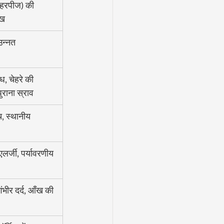
हरपीज) की 
ंख
उन्नत 
, चेहरे की 
ुराना स्राव
च, स्थानीय 
र्जी, पर्यावरणीय 
ंभीर दर्द, आँख की 