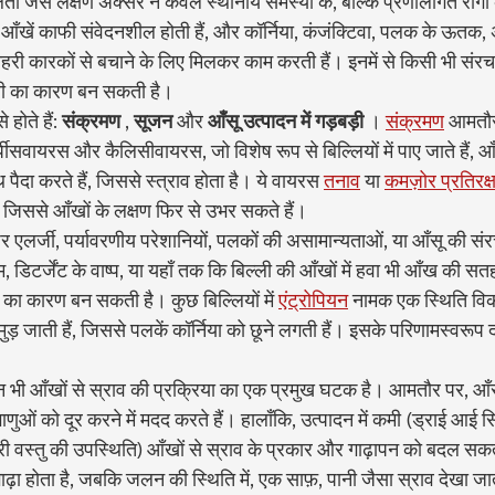
ता जैसे लक्षण अक्सर न केवल स्थानीय समस्या के, बल्कि प्रणालीगत रोगों 
की आँखें काफी संवेदनशील होती हैं, और कॉर्निया, कंजंक्टिवा, पलक के ऊतक, 
हरी कारकों से बचाने के लिए मिलकर काम करती हैं। इनमें से किसी भी संरचना
ारी का कारण बन सकती है।
 होते हैं: 
संक्रमण
 , 
सूजन
 और 
आँसू उत्पादन में गड़बड़ी
 । 
संक्रमण
 आमतौर
र्पीसवायरस और कैलिसीवायरस, जो विशेष रूप से बिल्लियों में पाए जाते हैं, 
ैदा करते हैं, जिससे स्त्राव होता है। ये वायरस 
तनाव
 या 
कमज़ोर प्रतिरक्
, जिससे आँखों के लक्षण फिर से उभर सकते हैं।
 एलर्जी, पर्यावरणीय परेशानियों, पलकों की असामान्यताओं, या आँसू की संर
म, डिटर्जेंट के वाष्प, या यहाँ तक कि बिल्ली की आँखों में हवा भी आँख की सत
ा कारण बन सकती है। कुछ बिल्लियों में 
एंट्रोपियन
 नामक एक स्थिति विक
ड़ जाती हैं, जिससे पलकें कॉर्निया को छूने लगती हैं। इसके परिणामस्वरूप 
ुलन भी आँखों से स्राव की प्रक्रिया का एक प्रमुख घटक है। आमतौर पर, 
ाणुओं को दूर करने में मदद करते हैं। हालाँकि, उत्पादन में कमी (ड्राई आई सि
ाहरी वस्तु की उपस्थिति) आँखों से स्राव के प्रकार और गाढ़ापन को बदल सक
ाढ़ा होता है, जबकि जलन की स्थिति में, एक साफ़, पानी जैसा स्राव देखा जा