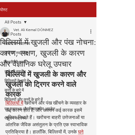
पोस्ट
All Posts
Vet. Ali Kemal DÖNMEZ
All Posts
बिल्लियों में खुजली और पंख नोचना:
बिल्ली का स्वास्थ्य
कारण, लक्षण, खुजली के कारण
कुत्ते का स्वास्थ्य
और वैज्ञानिक घरेलू उपचार
बिल्ली की नस्लें
कुत्ते की नस्लें
बिल्लियों में खुजली के कारण और 
बिल्लियों के बारे में
खुजली को ट्रिगर करने वाले 
कुत्तों के बारे में
कारक
बिल्लियों और कुत्तों के बारे में
बिल्लियों में
 खरोंचने और पंख खींचने के व्यवहार के 
पशु स्वास्थ्य और नियामकीय अपडेट
कई कारण होते हैं, और अक्सर कई कारक इसमें 
भूमिका निभाते हैं। खरोंचना बाहरी उत्तेजनाओं या 
पशुधन स्वास्थ्य
आंतरिक जैविक असंतुलन के प्रति एक स्वाभाविक 
प्रतिक्रिया है। हालाँकि, बिल्लियों में, उनके 
घने