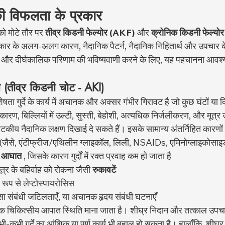
्दे की विफलता के प्रकार
 को मोटे तौर पर 
तीव्र किडनी फेल्योर (AKF)
 और 
क्रोनिक किडनी फेल्य
रकार के अलग-अलग कारण, नैदानिक पैटर्न, नैदानिक निहितार्थ और उपचार के 
े और दीर्घकालिक परिणाम की भविष्यवाणी करने के लिए, यह पहचानना आवश्
 (तीव्र किडनी चोट - AKI)
ता गुर्दे के कार्य में अचानक और अक्सर गंभीर गिरावट है जो कुछ घंटों या दिनो
ारण, बिल्लियों में उल्टी, सुस्ती, बेहोशी, अत्यधिक निर्जलीकरण, और मूत्र उ
ाटकीय नैदानिक लक्षण दिखाई दे सकते हैं। इसके सामान्य अंतर्निहित कारणों मे
 (जैसे, एंटीफ्रीज/एथिलीन ग्लाइकॉल, लिली, NSAIDs, एमिनोग्लाइकोसाइड
ा आघात
 , जिसके कारण गुर्दों में रक्त प्रवाह कम हो जाता है
 मूत्र के बहिर्वाह को रोकना जैसी 
रुकावटें
ष रूप से लेप्टोस्पायरोसिस
्सा संबंधी जटिलताएँ, या अचानक हृदय संबंधी घटनाएँ
 एक चिकित्सीय आपात स्थिति माना जाता है। शीघ्र निदान और तत्काल उपचार मह
 कभी-कभी गुर्दे का आंशिक या पूर्ण कार्य भी बहाल हो सकता है। हालाँकि, शीघ्