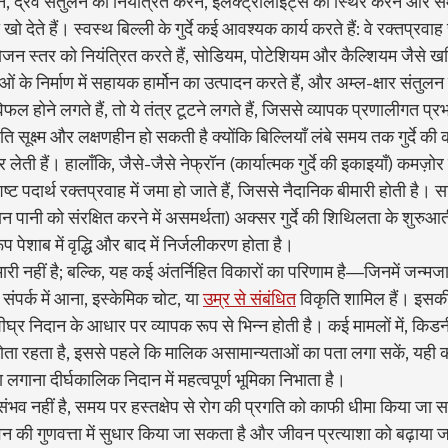
 द्रव संतुलन को नियंत्रित करने, इलेक्ट्रोलाइट्स को स्थिर करने और सम
देते हैं। स्वस्थ बिल्ली के गुर्दे कई आवश्यक कार्य करते हैं: वे रक्तप्रवाह से
ोजन स्तर को नियंत्रित करते हैं, सोडियम, पोटेशियम और कैल्शियम जैसे खन
 के निर्माण में सहायक हार्मोन का उत्पादन करते हैं, और अम्ल-क्षार संतुलन 
िफल होने लगते हैं, तो ये तंत्र टूटने लगते हैं, जिससे व्यापक प्रणालीगत प्रभ
 क्षति सूक्ष्म और लक्षणहीन हो सकती है क्योंकि बिल्लियाँ लंबे समय तक गुर्दे की
ती हैं। हालाँकि, जैसे-जैसे नेफ्रॉन (कार्यात्मक गुर्दे की इकाइयाँ) कमज़ोर हो
 पदार्थ रक्तप्रवाह में जमा हो जाते हैं, जिससे नैदानिक बीमारी होती है। सां
ान पानी को संरक्षित करने में असमर्थता) अक्सर गुर्दे की शिथिलता के शुरुआती 
 पेशाब में वृद्धि और बाद में निर्जलीकरण होता है।
री नहीं है; बल्कि, यह कई अंतर्निहित विकारों का परिणाम है—जिनमें जन्मज
े संपर्क में आना, इस्केमिक चोट, या 
उम्र से संबंधित
 विकृति शामिल हैं। इसक
घ्र निदान के आधार पर व्यापक रूप से भिन्न होती है। कई मामलों में, किडनी 
होता रहता है, इससे पहले कि मालिक असामान्यताओं का पता लगा सकें, यही 
ा लगाना दीर्घकालिक निदान में महत्वपूर्ण भूमिका निभाता है।
्जनन संभव नहीं है, समय पर हस्तक्षेप से रोग की प्रगति को काफी धीमा किया जा स
 की गुणवत्ता में सुधार किया जा सकता है और जीवन प्रत्याशा को बढ़ाया 