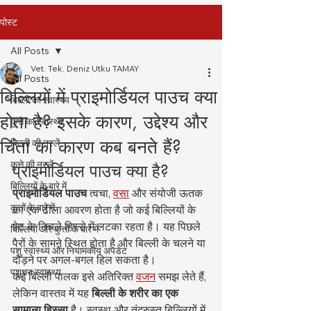
पोस्ट
All Posts
Vet. Tek. Deniz Utku TAMAY
All Posts
बिल्लियों में प्राइमोर्डियल पाउच क्या
बिल्ली का स्वास्थ्य
होता है? इसके कारण, उद्देश्य और
कुत्ते का स्वास्थ्य
चिंता का कारण कब बनते हैं?
बिल्ली की नस्लें
कुत्ते की नस्लें
प्राइमोर्डियल पाउच क्या है?
बिल्लियों के बारे में
प्राइमोर्डियल पाउच
 त्वचा, 
वसा
 और संयोजी ऊतक 
कुत्तों के बारे में
का एक ढीला आवरण होता है जो कई बिल्लियों के 
पेट के निचले हिस्से में लटका रहता है। यह पिछले 
बिल्लियों और कुत्तों के बारे में
पैरों के सामने स्थित होता है और बिल्ली के चलने या 
पशु स्वास्थ्य और नियामकीय अपडेट
दौड़ने पर अगल-बगल हिल सकता है।
पशुधन स्वास्थ्य
कई बिल्ली पालक इसे अतिरिक्त 
वजन
 समझ लेते हैं, 
लेकिन वास्तव में यह 
बिल्ली के शरीर का एक 
सामान्य हिस्सा
 है। स्वस्थ और तंदुरुस्त बिल्लियों में 