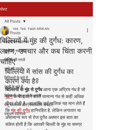
पोस्ट
All Posts
Vet. Tek. Fatih ARIKAN
All Posts
बिल्लियों में मुंह की दुर्गंध: कारण,
बिल्ली का स्वास्थ्य
लक्षण, उपचार और कब चिंता करनी
कुत्ते का स्वास्थ्य
चाहिए
बिल्ली की नस्लें
कुत्ते की नस्लें
बिल्लियों में सांस की दुर्गंध का 
बिल्लियों के बारे में
कारण क्या है?
कुत्तों के बारे में
बिल्लियों के मुंह से दुर्गंध
 आना एक अप्रिय गंध है जो 
बिल्लियों और कुत्तों के बारे में
खाने
 के बाद आने वाली सामान्य गंध से कहीं अधिक 
तीव्र होती है। हालांकि कई मालिक यह मान लेते हैं 
पशु स्वास्थ्य और नियामकीय अपडेट
कि 
मुंह की दुर्गंध
 हानिरहित है, लेकिन लगातार या 
पशुधन स्वास्थ्य
असामान्य रूप से तेज दुर्गंध अक्सर इस बात का 
संकेत होती है कि आपकी बिल्ली के मुंह या समग्र 