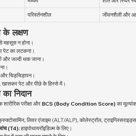
मध्यम
शांत और स्थिर स
परिवर्तनशील
जीवनशैली और आह
पे के लक्षण
से महसूस न होना।
या पेट का लटकना।
 कमी और जल्दी थक जाना।
लेना।
ी और चिड़चिड़ापन।
, खासकर पेट और पीछे के हिस्से में।
ापे का निदान
क शारीरिक परीक्षा और 
BCS (Body Condition Score)
 का मूल्या
 फ्रुक्टोसामिन, लिवर एंजाइम (ALT/ALP), कोलेस्ट्रॉल, ट्राइग्लिसराइड्
जांच (T4):
 हाइपोथायरॉइडिज़्म के लिए।