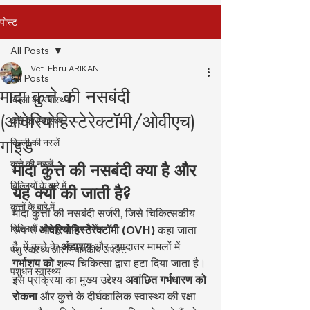
पोस्ट
All Posts
Vet. Ebru ARIKAN
All Posts
मादा कुत्ते की नसबंदी
बिल्ली का स्वास्थ्य
(ओवेरियोहिस्टेरेक्टॉमी/ओवीएच)
कुत्ते का स्वास्थ्य
गाइड
बिल्ली की नस्लें
कुत्ते की नस्लें
मादा कुत्ते की नसबंदी क्या है और 
बिल्लियों के बारे में
यह क्यों की जाती है?
कुत्तों के बारे में
मादा कुत्तों की नसबंदी सर्जरी, जिसे चिकित्सकीय 
बिल्लियों और कुत्तों के बारे में
रूप से 
ओवेरियोहिस्टेरेक्टॉमी (OVH)
 कहा जाता 
है, में कुत्ते के 
अंडाशय
 और ज़्यादातर मामलों में 
पशु स्वास्थ्य और नियामकीय अपडेट
गर्भाशय को
 शल्य चिकित्सा द्वारा हटा दिया जाता है। 
पशुधन स्वास्थ्य
इस प्रक्रिया का मुख्य उद्देश्य 
अवांछित गर्भधारण को 
रोकना
 और कुत्ते के दीर्घकालिक स्वास्थ्य की रक्षा 