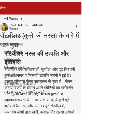
पोस्ट
All Posts
Vet. Tek. Fatih ARIKAN
All Posts
रॉटवीलर (कुत्ते की नस्ल) के बारे में
बिल्ली का स्वास्थ्य
सब कुछ
कुत्ते का स्वास्थ्य
रॉटवीलर नस्ल की उत्पत्ति और 
बिल्ली की नस्लें
कुत्ते की नस्लें
इतिहास
बिल्लियों के बारे में
रॉटवीलर एक शक्तिशाली, फुर्तीला और दृढ़ निश्चयी 
कुत्ते की नस्ल है जिसकी उत्पत्ति जर्मनी में हुई है। 
कुत्तों के बारे में
इसका इतिहास रोमन साम्राज्य से जुड़ा है। रोमन 
बिल्लियों और कुत्तों के बारे में
सेनाएँ विजय के दौरान अपने मवेशियों का मार्गदर्शन 
पशु स्वास्थ्य और नियामकीय अपडेट
और सुरक्षा करने के लिए "चरवाहे कुत्तों" का 
इस्तेमाल करती थीं। समय के साथ, ये कुत्ते पूरे 
पशुधन स्वास्थ्य
यूरोप में फैल गए, और जर्मन शहर रॉटवील में, 
स्थानीय लोगों द्वारा खेती, कसाई और सुरक्षा उद्देश्यों 