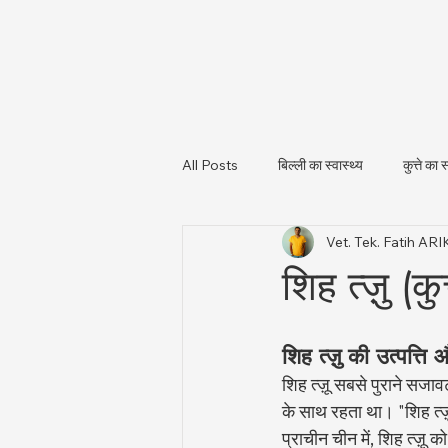
All Posts
बिल्ली का स्वास्थ्य
कुत्ते का स
Vet. Tek. Fatih AR
पशु स्वास्थ्य और नियामकीय अपडेट
पशु
शिह त्ज़ु (क
शिह त्ज़ु की उत्पत्त
शिह त्ज़ू सबसे पुराने सजावट
के साथ रहता था। "शिह त्ज़
प्राचीन चीन में, शिह त्ज़ू