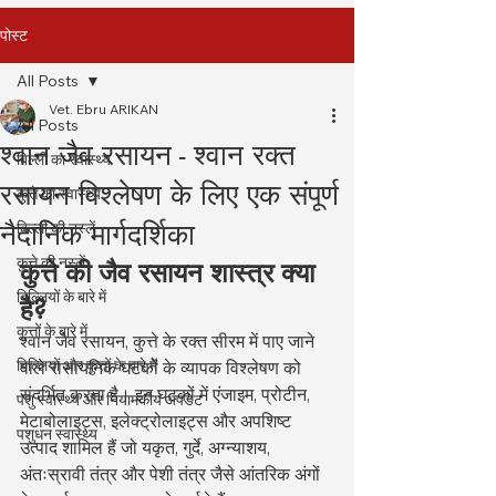
पोस्ट
All Posts
Vet. Ebru ARIKAN
All Posts
श्वान जैव रसायन - श्वान रक्त
बिल्ली का स्वास्थ्य
रसायन विश्लेषण के लिए एक संपूर्ण
कुत्ते का स्वास्थ्य
नैदानिक मार्गदर्शिका
बिल्ली की नस्लें
कुत्ते की नस्लें
कुत्ते की जैव रसायन शास्त्र क्या 
बिल्लियों के बारे में
है?
कुत्तों के बारे में
श्वान जैव रसायन, कुत्ते के रक्त सीरम में पाए जाने 
बिल्लियों और कुत्तों के बारे में
वाले रासायनिक घटकों के व्यापक विश्लेषण को 
संदर्भित करता है। इन घटकों में एंजाइम, प्रोटीन, 
पशु स्वास्थ्य और नियामकीय अपडेट
मेटाबोलाइट्स, इलेक्ट्रोलाइट्स और अपशिष्ट 
पशुधन स्वास्थ्य
उत्पाद शामिल हैं जो यकृत, गुर्दे, अग्न्याशय, 
अंतःस्रावी तंत्र और पेशी तंत्र जैसे आंतरिक अंगों 