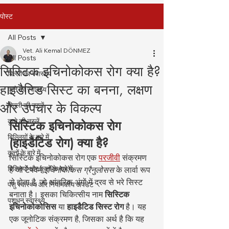
पोस्ट
All Posts
Vet. Ali Kemal DÖNMEZ
All Posts
सिस्टिक इचिनोकोकस रोग क्या है?
बिल्ली का स्वास्थ्य
हाइडैटिड सिस्ट का बनना, लक्षण
कुत्ते का स्वास्थ्य
और उपचार के विकल्प
बिल्ली की नस्लें
कुत्ते की नस्लें
सिस्टिक इचिनोकोकस रोग 
बिल्लियों के बारे में
(हाइडैटिड रोग) क्या है?
कुत्तों के बारे में
सिस्टिक इचिनोकोकस रोग एक 
परजीवी
 संक्रमण 
बिल्लियों और कुत्तों के बारे में
है जो टेपवर्म 
इचिनोकोकस ग्रैनुलोसस
 के लार्वा रूप 
से होता है, जो आंतरिक अंगों में द्रव से भरे सिस्ट 
पशु स्वास्थ्य और नियामकीय अपडेट
बनाता है। इसका चिकित्सीय नाम 
सिस्टिक 
पशुधन स्वास्थ्य
इचिनोकोकोसिस
 या 
हाइडैटिड सिस्ट रोग
 है। यह 
एक जूनोटिक संक्रमण है, जिसका अर्थ है कि यह 