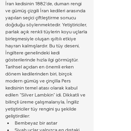
İran kedisinin 1882'de, duman rengi 
ve gümüş çizgili İran kedileri arasında 
yapılan seçici çiftleştirme sonucu 
doğduğu söylenmektedir. Yetiştiriciler, 
parlak açık renkli tüylerin koyu uçlarla 
birleşmesiyle oluşan ışıltılı etkiye 
hayran kalmışlardır. Bu tüy deseni, 
İngiltere genelindeki kedi 
gösterilerinde hızla ilgi görmüştür.
Tarihsel açıdan en önemli erken 
dönem kedilerinden biri, birçok 
modern gümüş ve çinçilla Pers 
kedisinin temel atası olarak kabul 
edilen "Silver Lambkin" idi. Dikkatli ve 
bilinçli üreme çalışmalarıyla, İngiliz 
yetiştiriciler tüy rengini şu şekilde 
geliştirdiler:
Bembeyaz bir astar
Siyah uçlar yalnızca en dıştaki 