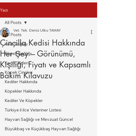
Yazı
All Posts
Vet. Tek. Deniz Utku TAMAY
All Posts
Çinçilla Kedisi Hakkında
Kedi Sağlığı
Her Şey – Görünümü,
Köpek Sağlığı
Kişiliği, Fiyatı ve Kapsamlı
Kedi Cinsleri
Köpek Cinsleri
Bakım Kılavuzu
Kediler Hakkında
Köpekler Hakkında
Kediler Ve Köpekler
Türkiye il ilce Veteriner Listesi
Hayvan Sağlığı ve Mevzuat Güncel
Büyükbaş ve Küçükbaş Hayvan Sağlığı