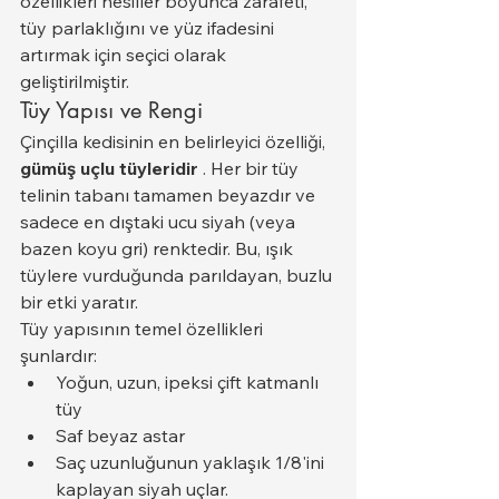
özellikleri nesiller boyunca zarafeti, 
tüy parlaklığını ve yüz ifadesini 
artırmak için seçici olarak 
geliştirilmiştir.
Tüy Yapısı ve Rengi
Çinçilla kedisinin en belirleyici özelliği, 
gümüş uçlu tüyleridir
 . Her bir tüy 
telinin tabanı tamamen beyazdır ve 
sadece en dıştaki ucu siyah (veya 
bazen koyu gri) renktedir. Bu, ışık 
tüylere vurduğunda parıldayan, buzlu 
bir etki yaratır.
Tüy yapısının temel özellikleri 
şunlardır:
Yoğun, uzun, ipeksi çift katmanlı 
tüy
Saf beyaz astar
Saç uzunluğunun yaklaşık 1/8'ini 
kaplayan siyah uçlar.