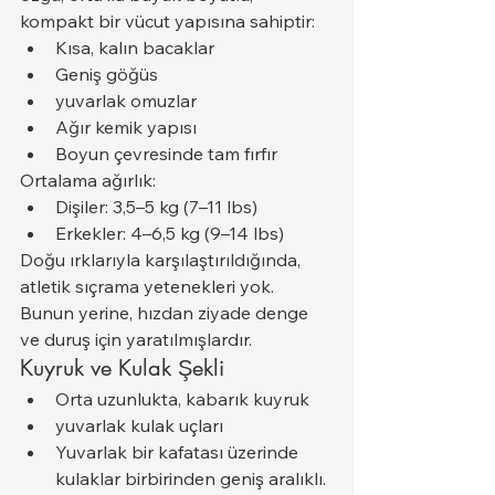
kompakt bir vücut yapısına sahiptir:
Kısa, kalın bacaklar
Geniş göğüs
yuvarlak omuzlar
Ağır kemik yapısı
Boyun çevresinde tam fırfır
Ortalama ağırlık:
Dişiler: 3,5–5 kg (7–11 lbs)
Erkekler: 4–6,5 kg (9–14 lbs)
Doğu ırklarıyla karşılaştırıldığında, 
atletik sıçrama yetenekleri yok. 
Bunun yerine, hızdan ziyade denge 
ve duruş için yaratılmışlardır.
Kuyruk ve Kulak Şekli
Orta uzunlukta, kabarık kuyruk
yuvarlak kulak uçları
Yuvarlak bir kafatası üzerinde 
kulaklar birbirinden geniş aralıklı.