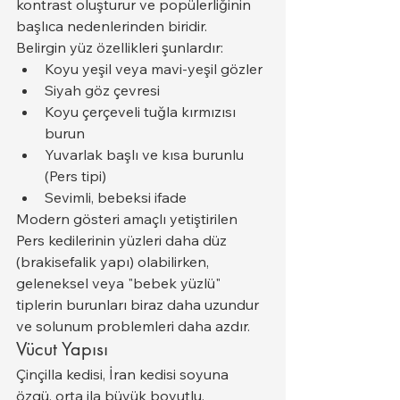
kontrast oluşturur ve popülerliğinin 
başlıca nedenlerinden biridir.
Belirgin yüz özellikleri şunlardır:
Koyu yeşil veya mavi-yeşil gözler
Siyah göz çevresi
Koyu çerçeveli tuğla kırmızısı 
burun
Yuvarlak başlı ve kısa burunlu 
(Pers tipi)
Sevimli, bebeksi ifade
Modern gösteri amaçlı yetiştirilen 
Pers kedilerinin yüzleri daha düz 
(brakisefalik yapı) olabilirken, 
geleneksel veya "bebek yüzlü" 
tiplerin burunları biraz daha uzundur 
ve solunum problemleri daha azdır.
Vücut Yapısı
Çinçilla kedisi, İran kedisi soyuna 
özgü, orta ila büyük boyutlu, 