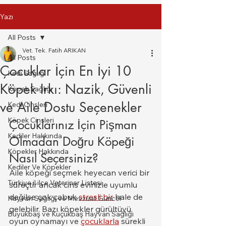
Yazı
All Posts
Vet. Tek. Fatih ARIKAN
All Posts
Çocuklar İçin En İyi 10
Kedi Sağlığı
Köpek Irkı: Nazik, Güvenli
Köpek Sağlığı
ve Aile Dostu Seçenekler
Kedi Cinsleri
Köpek Cinsleri
Çocuklarınız İçin Pişman 
Kediler Hakkında
Olmadan Doğru Köpeği 
Köpekler Hakkında
Nasıl Seçersiniz?
Kediler Ve Köpekler
Aile köpeği seçmek heyecan verici bir 
Türkiye il ilce Veteriner Listesi
süreçtir ancak cins evinizle uyumlu 
değilse çok çabuk 
stresli bir
 hale de 
Hayvan Sağlığı ve Mevzuat Güncel
gelebilir. Bazı köpekler gürültüyü, 
Büyükbaş ve Küçükbaş Hayvan Sağlığı
oyun oynamayı ve 
çocuklarla
 sürekli 