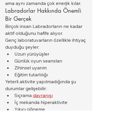
ama aynı zamanda çok enerjik kılar.
Labradorlar Hakkında Önemli 
Bir Gerçek
Birçok insan Labradorların ne kadar 
aktif olduğunu hafife alıyor.
Genç laboratuvarların özellikle ihtiyaç 
duyduğu şeyler:
Uzun yürüyüşler
Günlük oyun seansları
Zihinsel uyarım
Eğitim tutarlılığı
Yeterli aktivite yapılmadığında şu 
durumlar gelişebilir:
Sıçrama 
davranışı
İç mekanda hiperaktivite
Yıkıcı çiğneme
Çocukların yanında aşırı 
heyecanlanmak