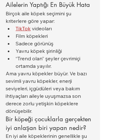
Ailelerin Yaptığı En Büyük Hata
Birçok aile köpek seçimini şu 
kriterlere göre yapar:
TikTok
 videoları
Film köpekleri
Sadece görünüş
Yavru köpek şirinliği
“Trend olan” şeyler çevrimiçi 
ortamda yayılır.
Ama yavru köpekler büyür. Ve bazı 
sevimli yavru köpekler, enerji 
seviyeleri, içgüdüleri veya bakım 
ihtiyaçları aileyle uyuşmazsa son 
derece zorlu yetişkin köpeklere 
dönüşebilir.
Bir köpeği çocuklarla gerçekten 
iyi anlaşan biri yapan nedir?
En iyi aile köpeklerinin genellikle şu 