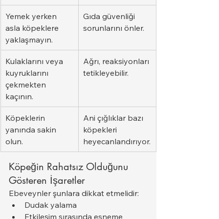
Yemek yerken 
Gıda güvenliği 
asla köpeklere 
sorunlarını önler.
yaklaşmayın.
Kulaklarını veya 
Ağrı, reaksiyonları 
kuyruklarını 
tetikleyebilir.
çekmekten 
kaçının.
Köpeklerin 
Ani çığlıklar bazı 
yanında sakin 
köpekleri 
olun.
heyecanlandırıyor.
Köpeğin Rahatsız Olduğunu 
Gösteren İşaretler
Ebeveynler şunlara dikkat etmelidir:
Dudak yalama
Etkileşim sırasında esneme