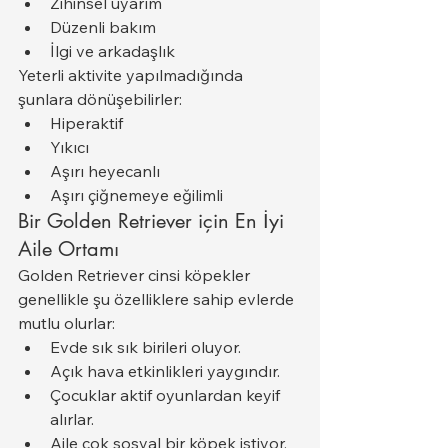
Zihinsel uyarım
Düzenli bakım
İlgi ve arkadaşlık
Yeterli aktivite yapılmadığında 
şunlara dönüşebilirler:
Hiperaktif
Yıkıcı
Aşırı heyecanlı
Aşırı çiğnemeye eğilimli
Bir Golden Retriever için En İyi 
Aile Ortamı
Golden Retriever cinsi köpekler 
genellikle şu özelliklere sahip evlerde 
mutlu olurlar:
Evde sık sık birileri oluyor.
Açık hava etkinlikleri yaygındır.
Çocuklar aktif oyunlardan keyif 
alırlar.
Aile çok sosyal bir köpek istiyor.