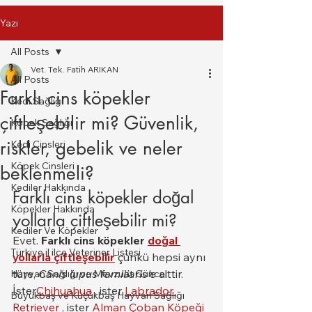
Yazı
All Posts
Vet. Tek. Fatih ARIKAN
All Posts
Farklı cins köpekler
Kedi Sağlığı
çiftleşebilir mi? Güvenlik,
Köpek Sağlığı
riskler, gebelik ve neler
Kedi Cinsleri
Köpek Cinsleri
beklenmeli?
Kediler Hakkında
Farklı cins köpekler doğal 
Köpekler Hakkında
yollarla çiftleşebilir mi?
Kediler Ve Köpekler
Evet. 
Farklı cins köpekler
doğal 
Türkiye il ilce Veteriner Listesi
yollarla çiftleşebilir
 çünkü hepsi aynı 
türe, 
Canis lupus familiaris'e
 aittir. 
Hayvan Sağlığı ve Mevzuat Güncel
İster
Chihuahua
 , ister 
Labrador 
Büyükbaş ve Küçükbaş Hayvan Sağlığı
Retriever
 , ister 
Alman Çoban Köpeği