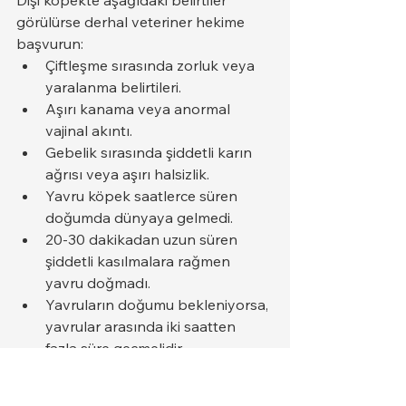
Dişi köpekte aşağıdaki belirtiler 
görülürse derhal veteriner hekime 
başvurun:
Çiftleşme sırasında zorluk veya 
yaralanma belirtileri.
Aşırı kanama veya anormal 
vajinal akıntı.
Gebelik sırasında şiddetli karın 
ağrısı veya aşırı halsizlik.
Yavru köpek saatlerce süren 
doğumda dünyaya gelmedi.
20-30 dakikadan uzun süren 
şiddetli kasılmalara rağmen 
yavru doğmadı.
Yavruların doğumu bekleniyorsa, 
yavrular arasında iki saatten 
fazla süre geçmelidir.
Erken veteriner müdahalesi, hem 
anne hem de yavruları için hayati 