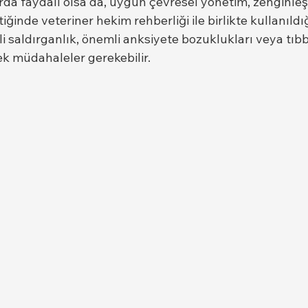
da faydalı olsa da, uygun çevresel yönetim, zenginleş
tiğinde veteriner hekim rehberliği ile birlikte kullanıldı
li saldırganlık, önemli anksiyete bozuklukları veya tıb
k müdahaleler gerekebilir.