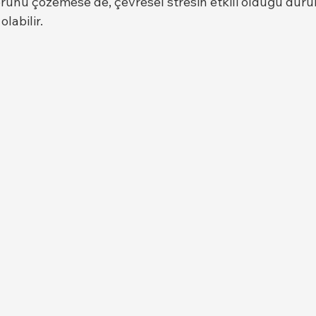
 sorunu çözemese de, çevresel stresin etkili olduğu dur
labilir.