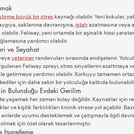
ınmak
iştirme büyük bir stres
 kaynağı olabilir. Yeni kokular, y
 kaygıya, saklanma davranışına, 
iştah
 azalmasına veya aş
abilir. Feliway, yeni ortamda bir aşinalık hissi yaratar
lamasına yardımcı olabilir.
leri ve Seyahat
veya 
veteriner
 randevuları sırasında endişelenir. Yolcu
gulanan Feliway spreyi, stres sinyallerini azaltmaya v
ale getirmeye yardımcı olabilir. Korkuyu tamamen orta
kediler için daha sakin bir yolculuğa katkıda bulunabili
in Bulunduğu Evdeki Gerilim
ikte yaşamak her zaman kolay değildir. Kaynaklar için re
ar ve kişilik farklılıkları kronik strese yol açabilir. Baz
li evlerde uyumu desteklemek ve çatışmayla ilgili davra
lmak için özel olarak tasarlanmıştır.
e İşaretleme