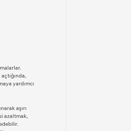
malarlar. 
 açtığında, 
tmaya yardımcı 
narak aşırı 
si azaltmak, 
debilir.