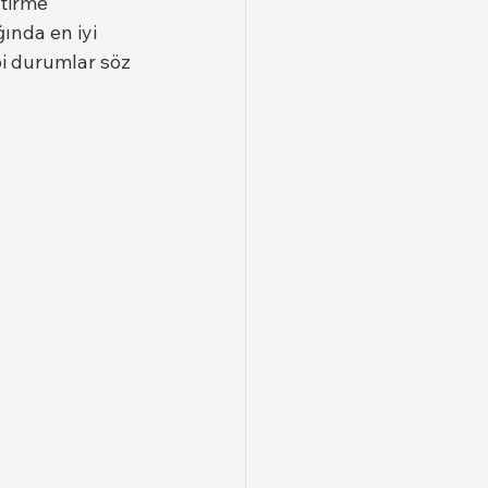
tirme 
ğında en iyi 
bi durumlar söz 