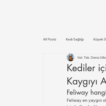
All Posts
Kedi Sağlığı
Köpek S
Vet. Tek. Deniz U
Kediler Ve Köpekler
Türkiye il
Kediler i
Büyükbaş ve Küçükbaş Hayvan Sağ
Kaygıyı A
Feliway hangi 
Feliway en yaygın o