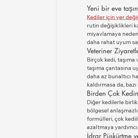
Yeni bir eve taş
Kediler için yer değ
rutin değişiklikleri
miyavlamaya neden ol
daha rahat uyum sağ
Veteriner Ziyaret
Birçok kedi, taşıma 
taşıma çantasına uy
daha az bunaltıcı h
kaldırmasa da, bazı 
Birden Çok Kedin
Diğer kedilerle birl
bölgesel anlaşmazlıkl
formülleri, çok kedi
azaltmaya yardımcı o
İdrar Püskürtme v