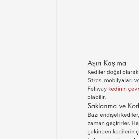
Aşırı Kaşıma
Kediler doğal olarak
Stres, mobilyaları v
Feliway 
kedinin çev
olabilir.
Saklanma ve Kor
Bazı endişeli kedile
zaman geçirirler. Her
çekingen kedilerin ç