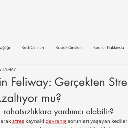
ağlığı
Kedi Cinsleri
Köpek Cinsleri
Kediler Hakkında
tku TAMAY
 ilce Veteriner Listesi
Hayvan Sağlığı ve Mevzuat Güncel
çin Feliway: Gerçekten Stre
lığı
zaltıyor mu?
rahatsızlıklara yardımcı olabilir?
larak 
stres
 kaynaklı
davranış
 sorunları yaşayan kedile