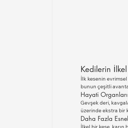
Kedilerin İlk
İlk kesenin evrimsel
bunun çeşitli avanta
Hayati Organlar
Gevşek deri, kavgala
üzerinde ekstra bir
Daha Fazla Esnek
İlkel bir kese, karın