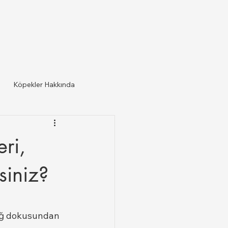
Köpekler Hakkında
ri,
siniz?
ağ dokusundan 