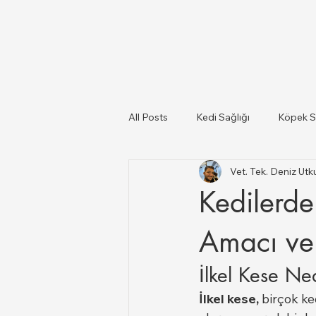
All Posts
Kedi Sağlığı
Köpek S
Vet. Tek. Deniz U
Kediler Ve Köpekler
Türkiye il
Kedilerde
Büyükbaş ve Küçükbaş Hayvan Sağ
Amacı ve
İlkel Kese Ne
İlkel kese,
 birçok ke