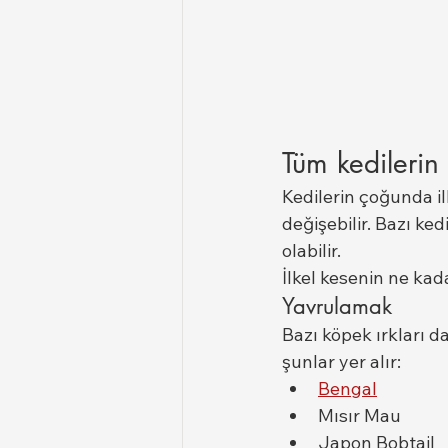
Tüm kedilerin
Kedilerin çoğunda i
değişebilir. Bazı ke
olabilir.
İlkel kesenin ne kad
Yavrulamak
Bazı köpek ırkları da
şunlar yer alır:
Bengal
Mısır Mau
Japon Bobtail