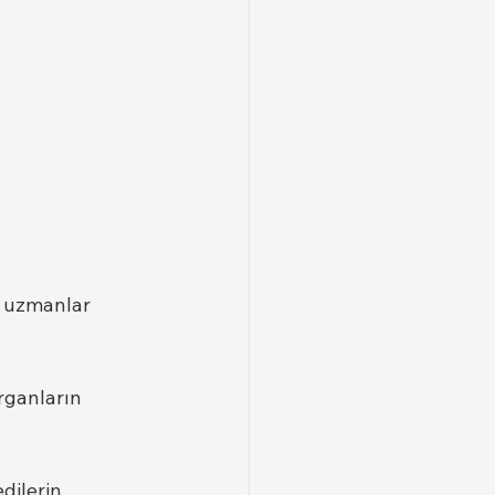
k uzmanlar 
rganların 
dilerin 