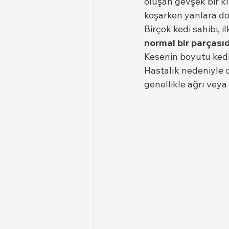
oluşan gevşek bir kı
koşarken yanlara doğ
Birçok kedi sahibi, il
normal bir parçasıd
Kesenin boyutu kedid
Hastalık nedeniyle o
genellikle ağrı veya