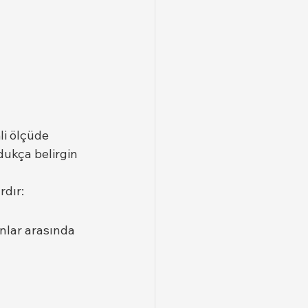
i ölçüde 
dukça belirgin 
rdır:
unlar arasında 