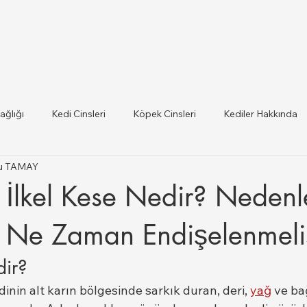
ağlığı
Kedi Cinsleri
Köpek Cinsleri
Kediler Hakkında
tku TAMAY
 ilce Veteriner Listesi
Hayvan Sağlığı ve Mevzuat Güncel
 İlkel Kese Nedir? Nedenle
lığı
 Ne Zaman Endişelenmeli
dir?
dinin alt karın bölgesinde sarkık duran, deri, 
yağ
 ve b