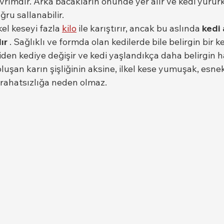
vrımdır. Arka bacakların önünde yer alır ve kedi yürür
ru sallanabilir.
kel keseyi fazla 
kilo
 ile karıştırır, ancak bu aslında 
kedi
ır
 . Sağlıklı ve formda olan kedilerde bile belirgin bir kes
en kediye değişir ve kedi yaşlandıkça daha belirgin hal
luşan karın şişliğinin aksine, ilkel kese yumuşak, esnek
 rahatsızlığa neden olmaz.