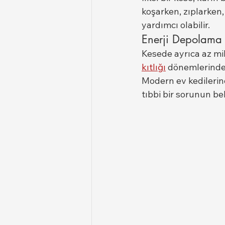
koşarken, zıplarken
yardımcı olabilir.
Enerji Depolama
Kesede ayrıca az mi
kıtlığı
 dönemlerinde 
Modern ev kedilerind
tıbbi bir sorunun beli