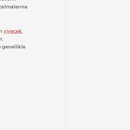
zatmalarına 
n 
yiyecek 
r.
 genellikle 