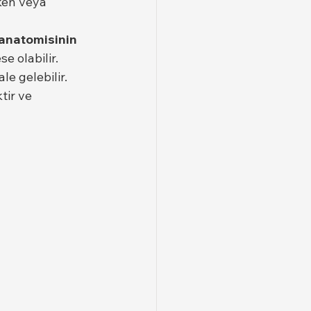
ken veya 
 anatomisinin 
e olabilir. 
e gelebilir.
tir ve 