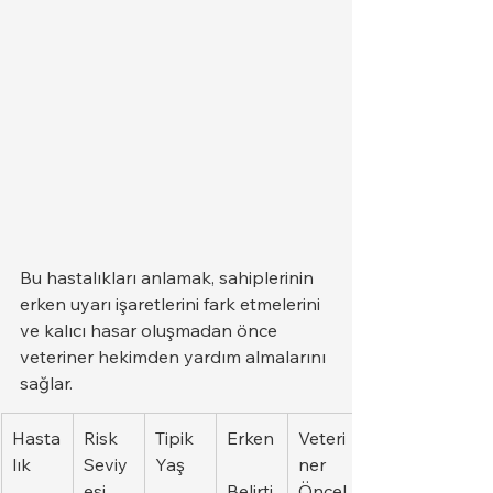
Bu hastalıkları anlamak, sahiplerinin 
erken uyarı işaretlerini fark etmelerini 
ve kalıcı hasar oluşmadan önce 
veteriner hekimden yardım almalarını 
sağlar.
Hasta
Risk 
Tipik 
Erken
Veteri
lık
Seviy
Yaş
ner 
esi
Belirti
Öncel