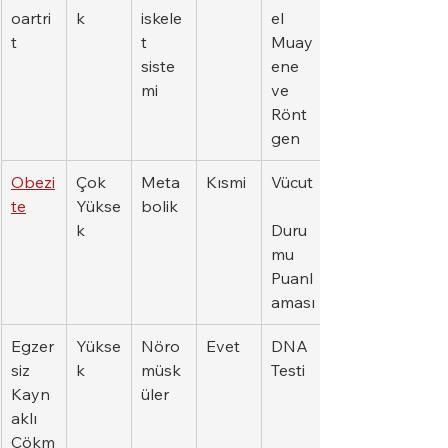
oartri
k
iskele
el 
t
t 
Muay
siste
ene 
mi
ve 
Rönt
gen
Obezi
Çok 
Meta
Kısmi
Vücut
te
Yükse
bolik
k
Duru
mu 
Puanl
aması
Egzer
Yükse
Nöro
Evet
DNA 
siz 
k
müsk
Testi
Kayn
üler
aklı 
Çökm