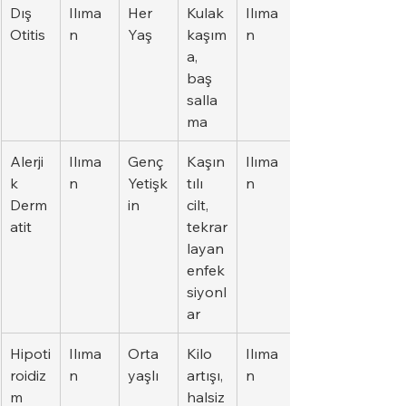
Dış 
Ilıma
Her 
Kulak 
Ilıma
Otitis
n
Yaş
kaşım
n
a, 
baş 
salla
ma
Alerji
Ilıma
Genç 
Kaşın
Ilıma
k 
n
Yetişk
tılı 
n
Derm
in
cilt, 
atit
tekrar
layan 
enfek
siyonl
ar
Hipoti
Ilıma
Orta 
Kilo 
Ilıma
roidiz
n
yaşlı
artışı, 
n
m
halsiz