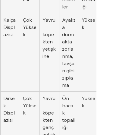
ler
iği
Kalça 
Çok 
Yavru
Ayakt
Yükse
Displ
Yükse
a 
k
azisi
k
köpe
durm
kten 
akta 
yetişk
zorla
ine
nma, 
tavşa
n gibi 
zıpla
ma
Dirse
Çok 
Yavru
Ön 
Yükse
k 
Yükse
baca
k
Displ
k
köpe
k 
azisi
kten 
topall
genç 
ığı
yetişk