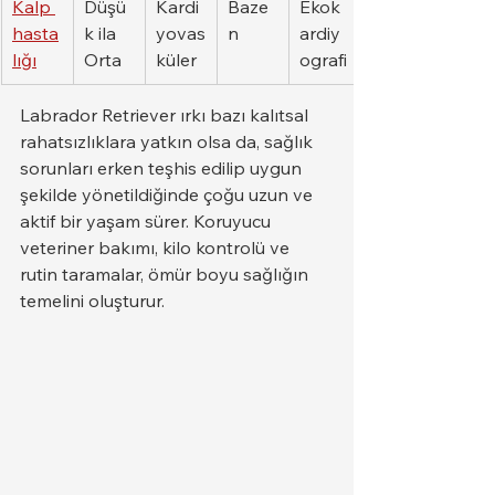
Kalp 
Düşü
Kardi
Baze
Ekok
hasta
k ila 
yovas
n
ardiy
lığı
Orta
küler
ografi
Labrador Retriever ırkı bazı kalıtsal 
rahatsızlıklara yatkın olsa da, sağlık 
sorunları erken teşhis edilip uygun 
şekilde yönetildiğinde çoğu uzun ve 
aktif bir yaşam sürer. Koruyucu 
veteriner bakımı, kilo kontrolü ve 
rutin taramalar, ömür boyu sağlığın 
temelini oluşturur.