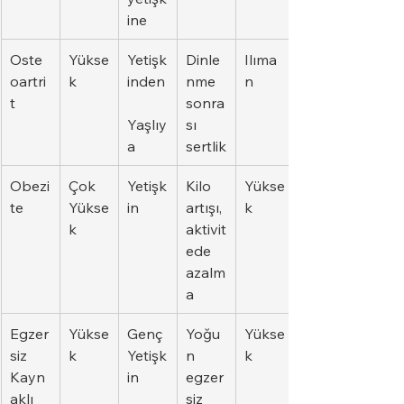
ine
Oste
Yükse
Yetişk
Dinle
Ilıma
oartri
k
inden
nme 
n
t
sonra
Yaşlıy
sı 
a
sertlik
Obezi
Çok 
Yetişk
Kilo 
Yükse
te
Yükse
in
artışı, 
k
k
aktivit
ede 
azalm
a
Egzer
Yükse
Genç 
Yoğu
Yükse
siz 
k
Yetişk
n 
k
Kayn
in
egzer
aklı 
siz 