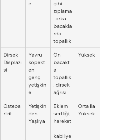
e
gibi 
zıplama
, arka 
bacakla
rda 
topallık
Dirsek 
Yavru 
Ön 
Yüksek
Displazi
köpekt
bacakt
si
en 
a 
genç 
topallık
yetişkin
, dirsek 
e
ağrısı
Osteoa
Yetişkin
Eklem 
Orta ila 
rtrit
den 
sertliği, 
Yüksek
Yaşlıya
hareket
kabiliye