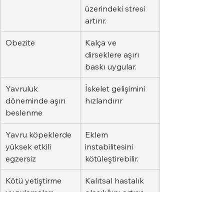
üzerindeki stresi 
artırır.
Obezite
Kalça ve 
dirseklere aşırı 
baskı uygular.
Yavruluk 
İskelet gelişimini 
döneminde aşırı 
hızlandırır
beslenme
Yavru köpeklerde 
Eklem 
yüksek etkili 
instabilitesini 
egzersiz
kötüleştirebilir.
Kötü yetiştirme 
Kalıtsal hastalık 
uygulamaları
olasılığını artırır.
Sık Görülen Klinik Belirtiler