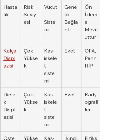
Hasta
Risk 
Vücut
Gene
Ön 
lık
Seviy
tik 
İzlem
esi
Siste
Bağla
e 
mi
ntı
Mevc
uttur
Kalça 
Çok 
Kas-
Evet
OFA, 
Displ
Yükse
iskele
Penn
azisi
k
t 
HIP
siste
mi
Dirse
Çok 
Kas-
Evet
Rady
k 
Yükse
iskele
ografi
Displ
k
t 
ler
azisi
siste
mi
Oste
Yükse
Kas-
İkincil
Fiziks