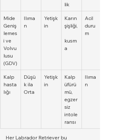
lik
Mide 
Ilıma
Yetişk
Karın 
Acil 
Geniş
n
in
şişliği,
duru
lemes
m
i ve 
kusm
Volvu
a
lusu 
(GDV)
Kalp 
Düşü
Yetişk
Kalp 
Ilıma
hasta
k ila 
in
üfürü
n
lığı
Orta
mü, 
egzer
siz 
intole
ransı
Her Labrador Retriever bu 