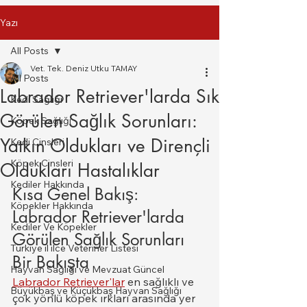
Yazı
All Posts
Vet. Tek. Deniz Utku TAMAY
All Posts
Labrador Retriever'larda Sık
Kedi Sağlığı
Görülen Sağlık Sorunları:
Köpek Sağlığı
Yatkın Oldukları ve Dirençli
Kedi Cinsleri
Köpek Cinsleri
Oldukları Hastalıklar
Kediler Hakkında
Kısa Genel Bakış: 
Köpekler Hakkında
Labrador Retriever'larda 
Kediler Ve Köpekler
Görülen Sağlık Sorunları 
Türkiye il ilce Veteriner Listesi
Bir Bakışta
Hayvan Sağlığı ve Mevzuat Güncel
Labrador Retriever'lar
 en sağlıklı ve 
Büyükbaş ve Küçükbaş Hayvan Sağlığı
çok yönlü köpek ırkları arasında yer 