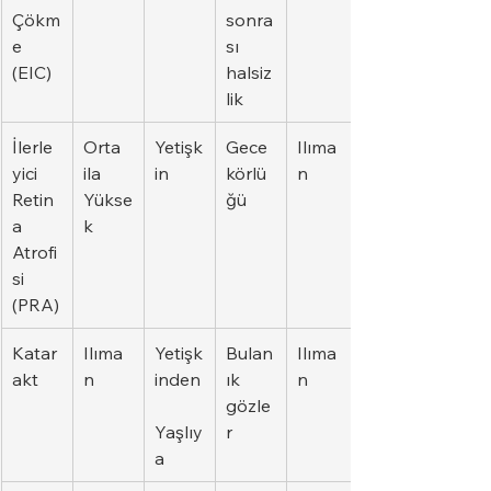
Çökm
sonra
e 
sı 
(EIC)
halsiz
lik
İlerle
Orta 
Yetişk
Gece 
Ilıma
yici 
ila 
in
körlü
n
Retin
Yükse
ğü
a 
k
Atrofi
si 
(PRA)
Katar
Ilıma
Yetişk
Bulan
Ilıma
akt
n
inden
ık 
n
gözle
Yaşlıy
r
a