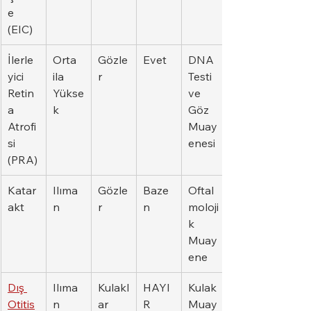
e 
(EIC)
İlerle
Orta 
Gözle
Evet
DNA 
yici 
ila 
r
Testi 
Retin
Yükse
ve 
a 
k
Göz 
Atrofi
Muay
si 
enesi
(PRA)
Katar
Ilıma
Gözle
Baze
Oftal
akt
n
r
n
moloji
k 
Muay
ene
Dış 
Ilıma
Kulakl
HAYI
Kulak 
Otitis
n
ar
R
Muay