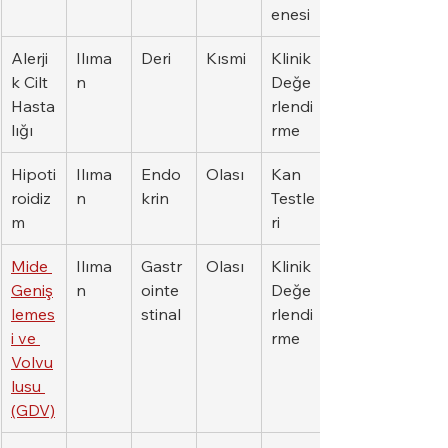
enesi
Alerji
Ilıma
Deri
Kısmi
Klinik 
k Cilt 
n
Değe
Hasta
rlendi
lığı
rme
Hipoti
Ilıma
Endo
Olası
Kan 
roidiz
n
krin
Testle
m
ri
Mide 
Ilıma
Gastr
Olası
Klinik 
Geniş
n
ointe
Değe
lemes
stinal
rlendi
i ve 
rme
Volvu
lusu 
(GDV)