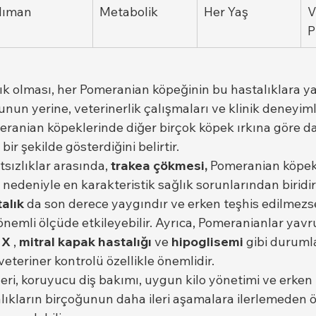
Ilıman
Metabolik
Her Yaş
V
P
lık olması, her Pomeranian köpeğinin bu hastalıklara y
un yerine, veterinerlik çalışmaları ve klinik deneyiml
eranian köpeklerinde diğer birçok köpek ırkına göre da
ir şekilde gösterdiğini belirtir.
atsızlıklar arasında, 
trakea çökmesi,
 Pomeranian köpek
nedeniyle en karakteristik sağlık sorunlarından biridir.
alık
 da son derece yaygındır ve erken teşhis edilmezse 
önemli ölçüde etkileyebilir. Ayrıca, Pomeranianlar yavr
 X
 , 
mitral kapak hastalığı
 ve 
hipoglisemi
 gibi durumla
eteriner kontrolü özellikle önemlidir.
leri, koruyucu diş bakımı, uygun kilo yönetimi ve erken 
alıkların birçoğunun daha ileri aşamalara ilerlemeden 