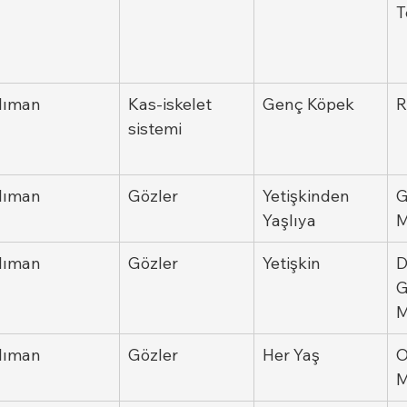
T
Ilıman
Kas-iskelet 
Genç Köpek
R
sistemi
Ilıman
Gözler
Yetişkinden 
G
Yaşlıya
M
Ilıman
Gözler
Yetişkin
D
G
M
Ilıman
Gözler
Her Yaş
O
M