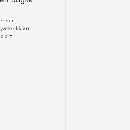
eriner 
 yatkınlıkları 
ve cilt 