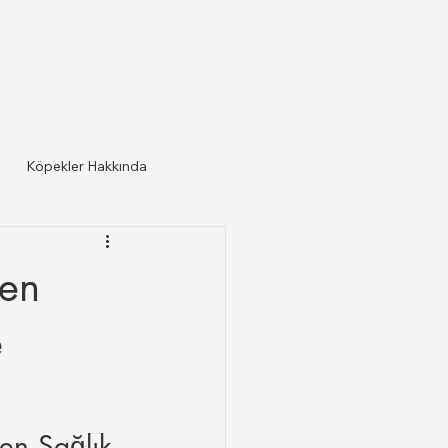
Köpekler Hakkında
len
e
en Sağlık 