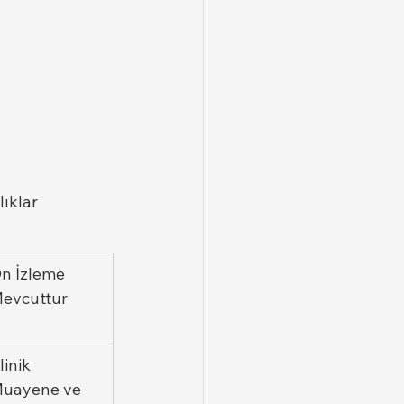
ıklar 
n İzleme 
evcuttur
linik 
uayene ve 