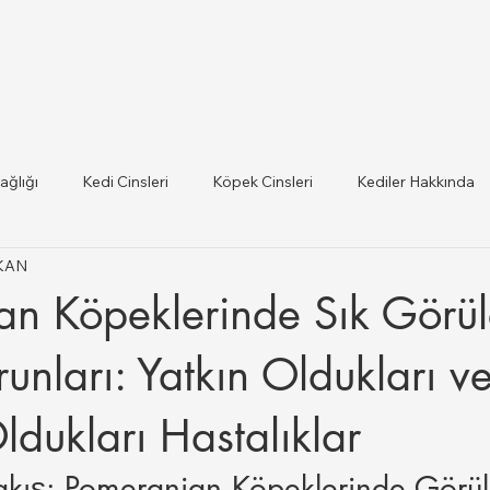
ağlığı
Kedi Cinsleri
Köpek Cinsleri
Kediler Hakkında
IKAN
 ilce Veteriner Listesi
Hayvan Sağlığı ve Mevzuat Güncel
an Köpeklerinde Sık Görü
lığı
runları: Yatkın Oldukları v
ldukları Hastalıklar
akış: Pomeranian Köpeklerinde Görül