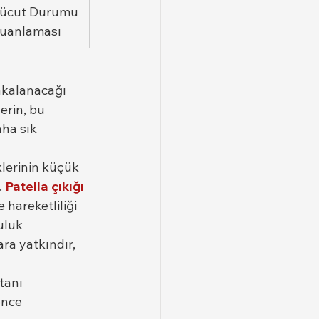
ücut Durumu 
uanlaması
akalanacağı 
erin, bu 
ha sık 
lerinin küçük 
 
Patella çıkığı
hareketliliği 
uluk 
ra yatkındır, 
tanı 
önce 