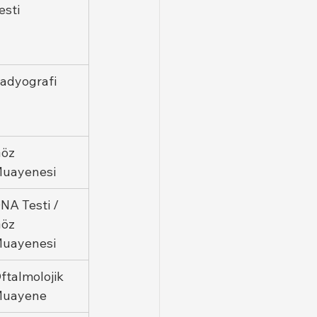
esti
adyografi
öz 
uayenesi
NA Testi / 
öz 
uayenesi
ftalmolojik 
uayene