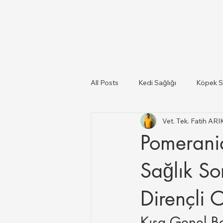
All Posts
Kedi Sağlığı
Köpek S
Vet. Tek. Fatih AR
Kediler Ve Köpekler
Türkiye il
Pomerani
Büyükbaş ve Küçükbaş Hayvan Sağ
Sağlık So
Dirençli O
Kısa Genel B