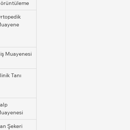
örüntüleme
rtopedik 
uayene
iş Muayenesi
linik Tanı
alp 
uayenesi
an Şekeri 