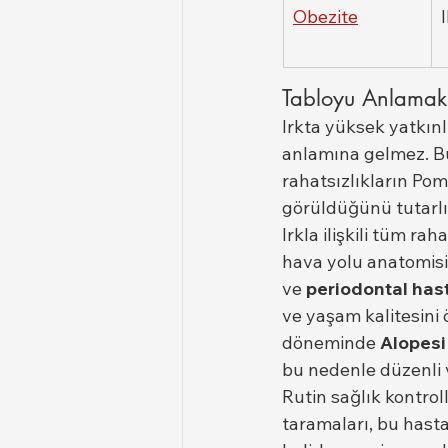
Obezite
Tabloyu Anlamak
Irkta yüksek yatkın
anlamına gelmez. Bun
rahatsızlıkların Pom
görüldüğünü tutarlı b
Irkla ilişkili tüm rah
hava yolu anatomisi 
ve 
periodontal hast
ve yaşam kalitesini 
döneminde 
Alopesi
bu nedenle düzenli v
Rutin sağlık kontrol
taramaları, bu hast