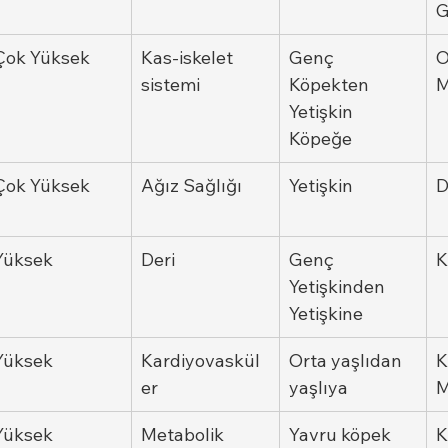
G
Çok Yüksek
Kas-iskelet 
Genç 
O
sistemi
Köpekten 
M
Yetişkin 
Köpeğe
Çok Yüksek
Ağız Sağlığı
Yetişkin
D
Yüksek
Deri
Genç 
K
Yetişkinden 
Yetişkine
Yüksek
Kardiyovaskül
Orta yaşlıdan 
K
er
yaşlıya
M
Yüksek
Metabolik
Yavru köpek
K