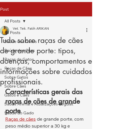
Post
All Posts
Vet. Tek. Fatih ARIKAN
All Posts
Tudo sobre raças de cães
Saúde dos Gatos
de grande porte: tipos,
Saúde dos Cães
doenças, comportamentos e
Raças de Gatos
Raças de Cães
informações sobre cuidados
Sobre Gatos
profissionais.
Sobre Cães
Características gerais das 
Gatos e Cães
raças de cães de grande 
Saúde Animal e Atualizações Regulat
porte
Saúde do Gado
Raças de cães
 de grande porte, com 
peso médio superior a 30 kg e 