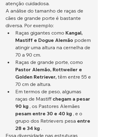
atenção cuidadosa.
A análise do tamanho de raças de 
cães de grande porte é bastante 
diversa. Por exemplo:
Raças gigantes como 
Kangal, 
Mastiff e Dogue Alemão
 podem 
atingir uma altura na cernelha de 
70 a 90 cm.
Raças de grande porte, como 
Pastor Alemão, Rottweiler e 
Golden Retriever,
 têm entre 55 e 
70 cm de altura.
Em termos de peso, algumas 
raças de Mastiff 
chegam a pesar 
90 kg
 , os Pastores Alemães 
pesam entre 30 e 40 kg
 , e o 
grupo dos Retrievers pesa 
entre 
28 e 34 kg
 .
Essa diversidade nas estruturas 