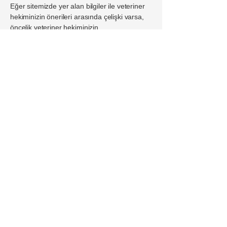
Eğer sitemizde yer alan bilgiler ile veteriner
hekiminizin önerileri arasında çelişki varsa,
öncelik veteriner hekiminizin
talimatlarındadır. Çelişkili bir durum fark
ederseniz lütfen bizimle iletişime geçerek
bildiriniz.
Bu site, evcil hayvan sağlığı konusunda
topluma doğru ve bilimsel bilgi sunmayı
amaçlar; reklam, sponsorluk veya ürün
önerileri bu amacın önüne geçmez.
iletişim
İçerik Sorumlusu:
Veteriner Tek.Fatih ARIKAN
Veteriner Hekim Ali Kemal DÖNMEZ
Veteriner Hekim Ebru KARANFİL
Telefon: +905358635087
Adres : Bağlarbaşı Mahallesi Adsıznefer
Sokak No 46/7 Gaziosmanpaşa İstanbul /
Türkiye