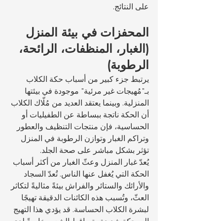
على النتائج.
المحفزات في بيئة المنزل 
(الغبار، المنظفات، الرائحة، 
الرطوبة)
يرتبط جزء كبير من أسباب حكة الكلاب 
بـ"مُهيجات غير مرئية" موجودة في بيئتها 
المنزلية. وبينما يعتقد العديد من مُلّاك الكلاب 
أن الحكة ناتجة ببساطة عن الطفيليات أو 
الحساسية، فإن منتجات التنظيف والعطور 
وتراكم الغبار وتوازن الرطوبة في المنزل 
تؤثر بشكل مباشر على صحة الجلد.
يُعدّ غبار المنزل وعثّ الغبار من أكثر أسباب 
الحكة التي يُغفل عنها الناس. تُعدّ السجاد 
والأرائك والستائر والفراش بيئةً مثاليةً لتكاثر 
العثّ، وتُسبب هذه الكائنات الدقيقة تهيجًا 
لبشرة الكلاب الحساسة. قد يؤدي هذا التهيج 
إلى حكة شديدة وتساقط الشعر، خاصةً لدى 