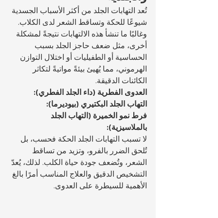
تُعد التهابات الجلد من أكثر الأسباب الجسدية 
شيوعًا للحكة وتساقط الشعر لدى الكلاب. 
وغالبًا ما تنشأ هذه الالتهابات نتيجةً لمشكلة 
أخرى، مثل ضعف حاجز الجلد بسبب 
الحساسية أو الطفيليات أو اختلال التوازن 
الهرموني، مما يُهيئ بيئةً مواتيةً لتكاثر 
الكائنات الدقيقة.
العدوى الفطرية (داء الجلد الفطري):
التهاب الجلد البكتيري (بيوديرما):
فرط نمو الخميرة (التهاب الجلد 
بالملاسيزية):
لا تسبب التهابات الجلد الحكة فحسب، بل 
تُلحق الضرر بالفرو، وتزيد من تساقط 
الشعر، وتُضعف جودة حياة الكلب. لذلك، يُعدّ 
التشخيص الدقيق والعلاج المناسب أمرًا بالغ 
الأهمية للسيطرة على العدوى.