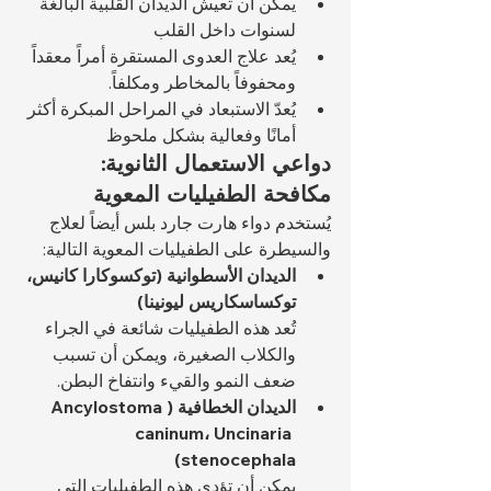
يمكن أن تعيش الديدان القلبية البالغة 
لسنوات داخل القلب
يُعد علاج العدوى المستقرة أمراً معقداً 
ومحفوفاً بالمخاطر ومكلفاً.
يُعدّ الاستبعاد في المراحل المبكرة أكثر 
أمانًا وفعالية بشكل ملحوظ
دواعي الاستعمال الثانوية: 
مكافحة الطفيليات المعوية
يُستخدم دواء هارت جارد بلس أيضاً لعلاج 
والسيطرة على الطفيليات المعوية التالية:
الديدان الأسطوانية (توكسوكارا كانيس، 
توكساسكاريس ليونينا)
تُعد هذه الطفيليات شائعة في الجراء 
والكلاب الصغيرة، ويمكن أن تسبب 
ضعف النمو والقيء وانتفاخ البطن.
الديدان الخطافية (Ancylostoma 
caninum، Uncinaria 
stenocephala)
يمكن أن تؤدي هذه الطفيليات التي 