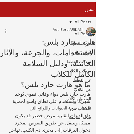
منشور
All Posts
Vet. Ebru ARIKAN
All Posts
هارت جارد بلس:
صِحّة القطط
الاستخدامات، والجرعة، والآثار
صِحّة الكلاب
الجانبية، ودليل السلامة
سلالات القطط
سلالات الكلاب
الكامل للكلاب
عن القطط
ما هو هارت جارد بلس؟
عن الكلاب
هارت جارد بلس دواء وقائي فموي يُؤخذ 
القطط والكلاب
شهريًا، ويُستخدم على نطاق واسع لحماية 
الكلاب من 
تحديثات صحة الحيوانات واللوائح التن
داء الديدان القلبية مرض خطير قد يكون 
صحة الماشية
مميتًا، وينتقل عن طريق البعوض. بمجرد 
دخول اليرقات إلى مجرى دم الكلب، تهاجر 