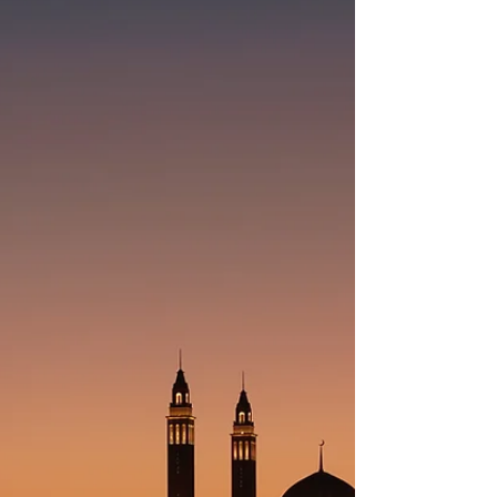
sürü koruma köpeğini yakından tanıyın.