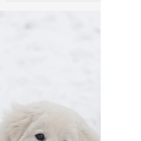
süresi ve sahiplenme ihtiyaçları hakkında detaylı
bilgiler.