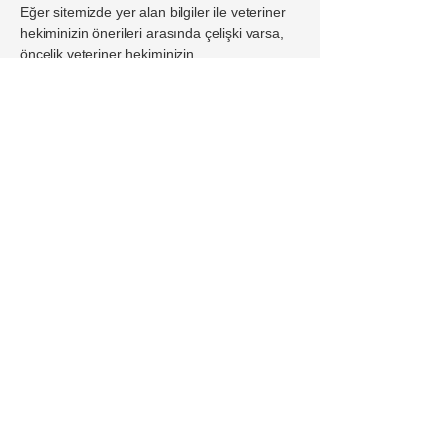
Eğer sitemizde yer alan bilgiler ile veteriner
hekiminizin önerileri arasında çelişki varsa,
öncelik veteriner hekiminizin
talimatlarındadır. Çelişkili bir durum fark
ederseniz lütfen bizimle iletişime geçerek
bildiriniz.
Bu site, evcil hayvan sağlığı konusunda
topluma doğru ve bilimsel bilgi sunmayı
amaçlar; reklam, sponsorluk veya ürün
önerileri bu amacın önüne geçmez.
iletişim
İçerik Sorumlusu:
Veteriner Tek.Fatih ARIKAN
Veteriner Hekim Ali Kemal DÖNMEZ
Veteriner Hekim Ebru KARANFİL
Telefon: +905358635087
Adres : Bağlarbaşı Mahallesi Adsıznefer
Sokak No 46/7 Gaziosmanpaşa İstanbul /
Türkiye