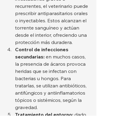
recurrentes, el veterinario puede 
prescribir antiparasitarios orales 
o inyectables. Estos alcanzan el 
torrente sanguíneo y actúan 
desde el interior, ofreciendo una 
protección más duradera.
Control de infecciones 
secundarias:
 en muchos casos, 
la presencia de ácaros provoca 
heridas que se infectan con 
bacterias u hongos. Para 
tratarlas, se utilizan antibióticos, 
antifúngicos y antiinflamatorios 
tópicos o sistémicos, según la 
gravedad.
Tratamiento del entorno:
 dado 
que los ácaros pueden sobrevivir 
varios días fuera del huésped, es 