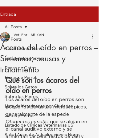
Entrada
All Posts
Vet. Ebru ARIKAN
All Posts
Ácaros del oído en perros –
Salud de los Gatos
Síntomas, causas y
Salud de los Perros
tratamiento
Razas de Gatos
Razas de Perros
Qué son los ácaros del 
Sobre los Gatos
oído en perros
Sobre los Perros
Los ácaros del oído en perros son 
Lista de Veterinarias por Ciudades
pequeños parásitos microscópicos, 
generalmente de la especie 
Gatos y Perros
Otodectes cynotis
, que se alojan en 
Listado de Clínicas Veterinarias US
el canal auditivo externo y se 
Salud Animal y Actualizaciones Norm
alimentan de cera, restos de piel y 