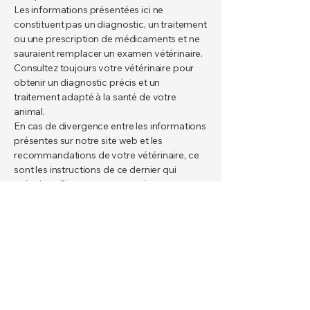
Les informations présentées ici ne
constituent pas un diagnostic, un traitement
ou une prescription de médicaments et ne
sauraient remplacer un examen vétérinaire.
Consultez toujours votre vétérinaire pour
obtenir un diagnostic précis et un
traitement adapté à la santé de votre
animal.
En cas de divergence entre les informations
présentes sur notre site web et les
recommandations de votre vétérinaire, ce
sont les instructions de ce dernier qui
prévalent. Si vous constatez des
différences, veuillez nous contacter pour
nous les signaler.
Ce site a pour objectif de fournir au public
des informations exactes et
scientifiquement valides sur la santé des
animaux de compagnie ; la publicité, le
parrainage ou les recommandations de
produits n'interfèrent pas avec cet objectif.