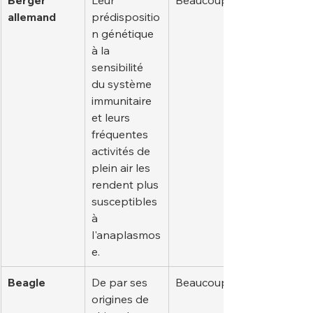
allemand
prédispositio
n génétique 
à la 
sensibilité 
du système 
immunitaire 
et leurs 
fréquentes 
activités de 
plein air les 
rendent plus 
susceptibles 
à 
l'anaplasmos
e.
Beagle
De par ses 
Beaucoup
origines de 