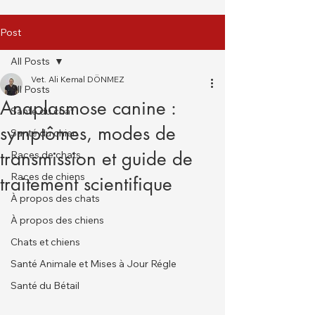
Post
All Posts
Vet. Ali Kemal DÖNMEZ
All Posts
Anaplasmose canine :
Santé du chat
symptômes, modes de
Santé du chien
transmission et guide de
Races de chats
Races de chiens
traitement scientifique
À propos des chats
À propos des chiens
Chats et chiens
Santé Animale et Mises à Jour Régle
Santé du Bétail