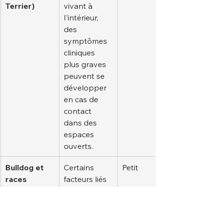
Terrier)
vivant à 
l'intérieur, 
des 
symptômes 
cliniques 
plus graves 
peuvent se 
développer 
en cas de 
contact 
dans des 
espaces 
ouverts.
Bulldog et 
Certains 
Petit
races 
facteurs liés 
brachycépha
au mode de 
les
vie réduisent 
le risque de 