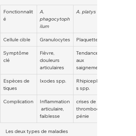
Fonctionnalit
A. 
A. platys
é
phagocytoph
ilum
Cellule cible
Granulocytes
Plaquettes
Symptôme 
Fièvre, 
Tendance 
clé
douleurs 
aux 
articulaires
saignements
Espèces de 
Ixodes spp.
Rhipicephalu
tiques
s spp.
Complication
Inflammation
crises de 
 articulaire, 
thrombocyto
faiblesse
pénie
Les deux types de maladies 