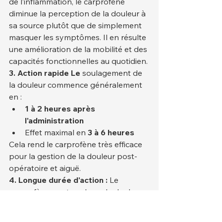
de l’inflammation, le carprofène 
diminue la perception de la douleur à 
sa source plutôt que de simplement 
masquer les symptômes. Il en résulte 
une amélioration de la mobilité et des 
capacités fonctionnelles au quotidien.
3. Action rapide Le
 soulagement de 
la douleur commence généralement 
en :
1 à 2 heures après 
l'administration
Effet maximal en 
3 à 6 heures
Cela rend le carprofène très efficace 
pour la gestion de la douleur post-
opératoire et aiguë.
4. Longue durée d'action :
 Le 
carprofène peut soulager la douleur 
jusqu'à 
24 heures
 , permettant une 
administration quotidienne unique 