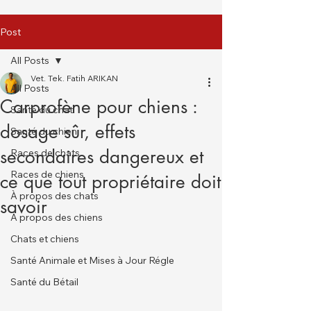
Post
All Posts
Vet. Tek. Fatih ARIKAN
All Posts
Carprofène pour chiens :
Santé du chat
dosage sûr, effets
Santé du chien
secondaires dangereux et
Races de chats
Races de chiens
ce que tout propriétaire doit
À propos des chats
savoir
À propos des chiens
Chats et chiens
Santé Animale et Mises à Jour Régle
Santé du Bétail