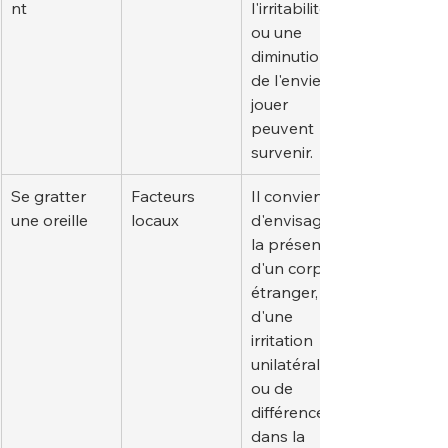
nt
l'irritabilité 
ou une 
diminution 
de l'envie de 
jouer 
peuvent 
survenir.
Se gratter 
Facteurs 
Il convient 
une oreille
locaux
d'envisager 
la présence 
d'un corps 
étranger, 
d'une 
irritation 
unilatérale 
ou de 
différences 
dans la 