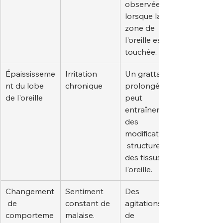
observée 
lorsque la 
zone de 
l'oreille est 
touchée.
Épaississeme
Irritation 
Un grattage 
nt du lobe 
chronique
prolongé 
de l'oreille
peut 
entraîner 
des 
modifications
 structurelles 
des tissus de 
l'oreille.
Changement
Sentiment 
Des 
 de 
constant de 
agitations, 
comporteme
malaise.
de 