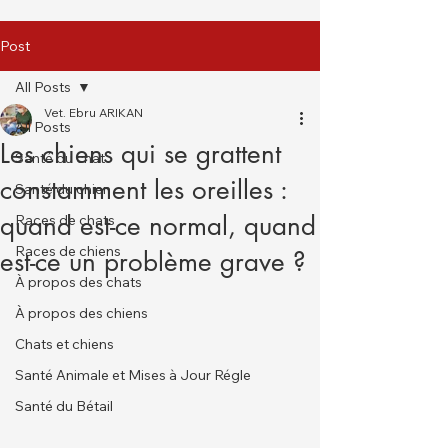
Post
All Posts
Vet. Ebru ARIKAN
All Posts
Les chiens qui se grattent
Santé du chat
constamment les oreilles :
Santé du chien
quand est-ce normal, quand
Races de chats
Races de chiens
est-ce un problème grave ?
À propos des chats
À propos des chiens
Chats et chiens
Santé Animale et Mises à Jour Régle
Santé du Bétail