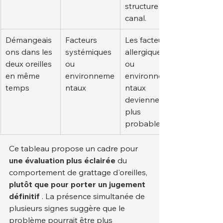
structure du 
canal.
Démangeais
Facteurs 
Les facteurs 
ons dans les 
systémiques 
allergiques 
deux oreilles 
ou 
ou 
en même 
environneme
environneme
temps
ntaux
ntaux 
deviennent 
plus 
probables.
Ce tableau propose un cadre pour 
une évaluation plus éclairée
 du 
comportement de grattage d'oreilles, 
plutôt que pour porter un jugement 
définitif
 . La présence simultanée de 
plusieurs signes suggère que le 
problème pourrait être plus 