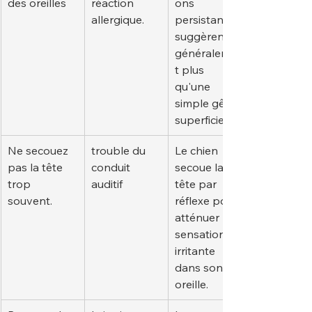
des oreilles
réaction 
ons 
allergique.
persistantes 
suggèrent 
généralemen
t plus 
qu'une 
simple gêne 
superficielle.
Ne secouez 
trouble du 
Le chien 
pas la tête 
conduit 
secoue la 
trop 
auditif
tête par 
souvent.
réflexe pour 
atténuer la 
sensation 
irritante 
dans son 
oreille.