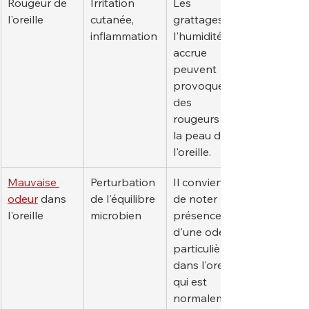
Rougeur de 
Irritation 
Les 
l'oreille
cutanée, 
grattages et 
inflammation
l'humidité 
accrue 
peuvent 
provoquer 
des 
rougeurs sur 
la peau de 
l'oreille.
Mauvaise 
Perturbation 
Il convient 
odeur
 dans 
de l'équilibre 
de noter la 
l'oreille
microbien
présence 
d'une odeur 
particulière 
dans l'oreille, 
qui est 
normalemen