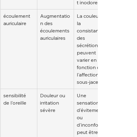
t inodore.
écoulement 
Augmentatio
La couleur et 
auriculaire
n des 
la 
écoulements 
consistance 
auriculaires
des 
sécrétions 
peuvent 
varier en 
fonction de 
l'affection 
sous-jacente.
sensibilité 
Douleur ou 
Une 
de l'oreille
irritation 
sensation 
sévère
d'évitement 
ou 
d'inconfort 
peut être 