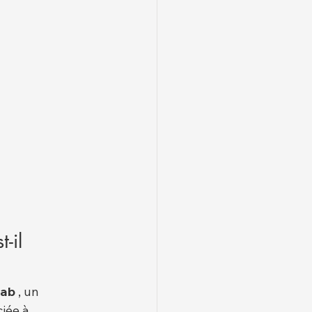
-il 
mab
 , un 
iée à 