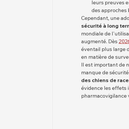
leurs preuves e
des approches b
Cependant, une ado
sécurité à long te
mondiale de l'utilis
augmenté. Dès 
202
éventail plus large 
en matière de survei
Il est important de 
manque de sécurité i
des chiens de race
évidence les effets 
pharmacovigilance v