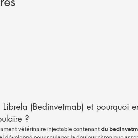
ires
 Librela (Bedinvetmab) et pourquoi est
ulaire ?
cament vétérinaire injectable contenant 
du bedinvet
l développé pour soulager la douleur chronique assoc