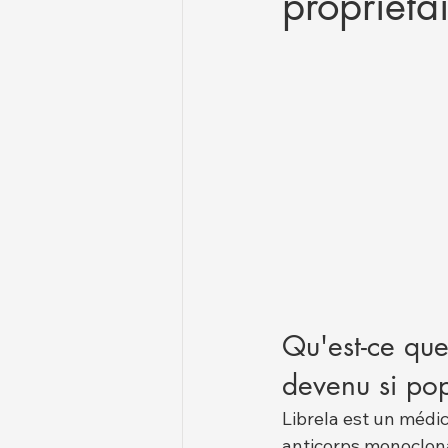
propriéta
Qu'est-ce que
devenu si pop
Librela est un médi
anticorps monoclona