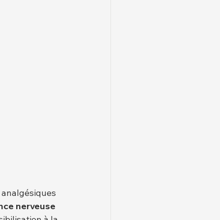
 analgésiques 
ance nerveuse 
ibilisation à la 