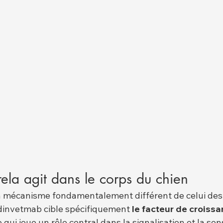
la agit dans le corps du chien
un mécanisme fondamentalement différent de celui des
edinvetmab cible spécifiquement 
le facteur de croiss
 qui joue un rôle central dans la signalisation et la sens