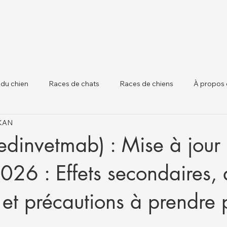
 du chien
Races de chats
Races de chiens
À propos 
IKAN
 chiens
Santé Animale et Mises à Jour Régle
Santé du Béta
bedinvetmab) : Mise à jour
2026 : Effets secondaires, 
s et précautions à prendre 