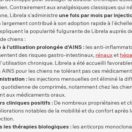
chien. Contrairement aux analgésiques classiques qui n
nne, Librela s'administre 
une fois par mois par injecti
a largement contribué à son adoption rapide à l'échell
xpliquent la popularité fulgurante de Librela auprès de
 de chiens :
 à l'utilisation prolongée d'AINS :
 les anti-inflammat
sentent des risques gastro-intestinaux, 
rénaux
 et 
hépa
'utilisation chronique. Librela a été accueilli favora
 AINS pour les chiens ne tolérant pas ces médicament
nistration :
 les injections mensuelles ont éliminé la diff
n quotidienne de comprimés, notamment chez les chien
ent aux médicaments oraux.
s cliniques positifs :
 De nombreux propriétaires et cli
liorations notables de la mobilité et du confort après 
ction.
 les thérapies biologiques :
 les anticorps monoclonau