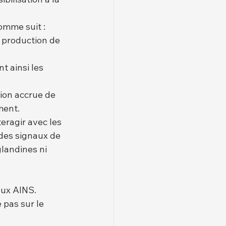
omme suit :
 production de 
t ainsi les 
ion accrue de 
ment.
ragir avec les 
 des signaux de 
landines ni 
aux AINS.
 pas sur le 