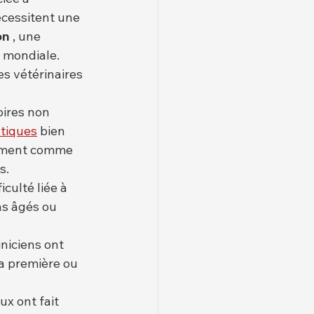
écessitent une 
on
 , une 
e mondiale.
s vétérinaires 
oires non 
tiques
 bien 
blement comme 
s.
iculté liée à 
s âgés ou 
niciens ont 
la première ou 
x ont fait 