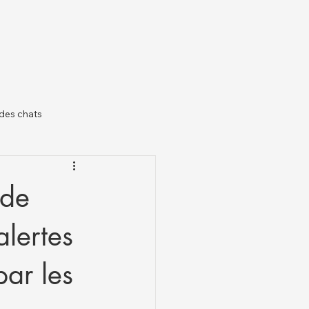
des chats
il
 de
alertes
par les