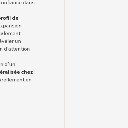
confiance dans 
profil de 
'expansion 
également 
évéler un 
n d'attention 
on d'un 
néralisée chez 
turellement en 