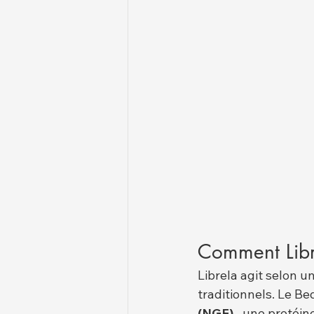
Comment Libre
Librela agit selon 
traditionnels. Le B
(NGF)
 , une protéine