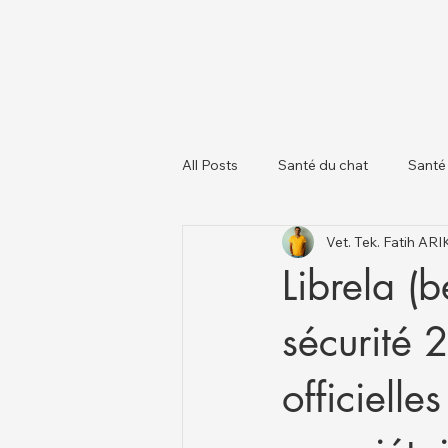
All Posts
Santé du chat
Santé
Vet. Tek. Fatih AR
À propos des chiens
Chats et
Librela (
sécurité 
officielle