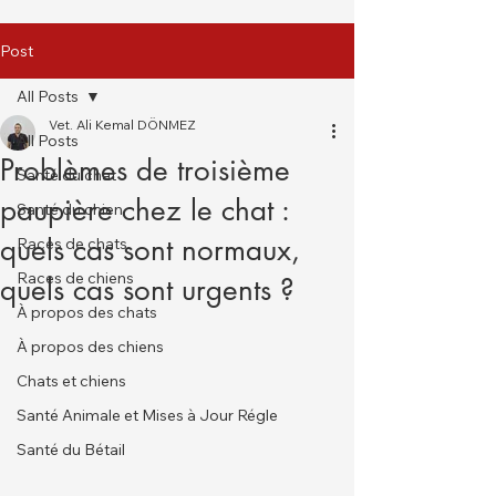
Post
All Posts
Vet. Ali Kemal DÖNMEZ
All Posts
Problèmes de troisième
Santé du chat
paupière chez le chat :
Santé du chien
quels cas sont normaux,
Races de chats
Races de chiens
quels cas sont urgents ?
À propos des chats
À propos des chiens
Chats et chiens
Santé Animale et Mises à Jour Régle
Santé du Bétail