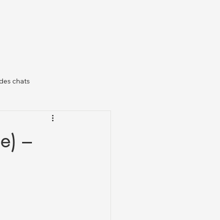
des chats
il
e) –