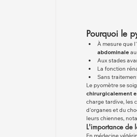
Pourquoi le p
À mesure que l'
abdominale
 a
Aux stades ava
La fonction réna
Sans traitement
Le pyomètre se soign
chirurgicalement e
charge tardive, les 
d'organes et du choc
leurs chiennes, not
L'importance de 
En médecine vétérin