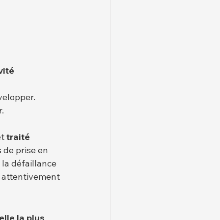
vité 
velopper.
r.
et 
traité 
s de prise en 
la défaillance 
t attentivement 
lle la plus 