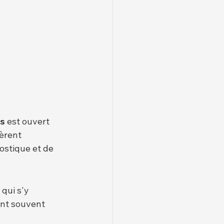
us
 est ouvert 
èrent 
stique et de 
 qui s'y 
nt souvent 