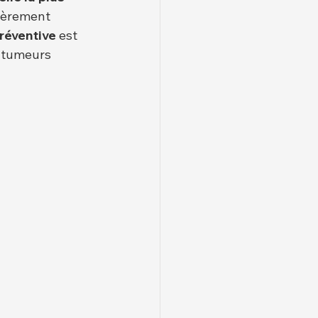
lièrement 
préventive
 est 
 tumeurs 