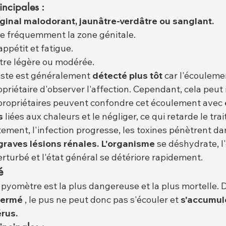
incipales :
inal malodorant, jaunâtre-verdâtre ou sanglant.
he fréquemment la zone génitale.
ppétit et fatigue.
être légère ou modérée.
ste est généralement 
détecté plus tôt
 car l'écoulemen
priétaire d'observer l'affection. Cependant, cela peut 
s propriétaires peuvent confondre cet écoulement avec 
s
 liées aux chaleurs et le négliger, ce qui retarde le tra
tement, l'infection progresse, les toxines pénètrent dan
graves lésions rénales. L'organisme
 se déshydrate, l'
erturbé et l'état général se détériore rapidement.
é
pyomètre est la plus dangereuse et la plus mortelle. D
 fermé
 , le pus ne peut donc pas s'écouler et 
s'accumul
érus.