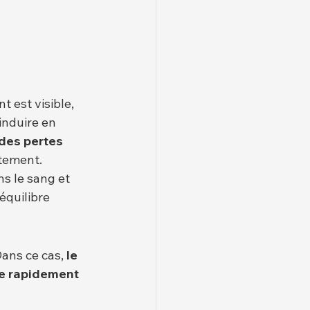
t est visible, 
induire en 
des pertes 
itement.
s le sang et 
équilibre 
ans ce cas, 
le 
e rapidement 