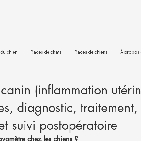
 du chien
Races de chats
Races de chiens
À propos 
 chiens
Santé Animale et Mises à Jour Régle
Santé du Béta
canin (inflammation utérin
, diagnostic, traitement,
et suivi postopératoire
pyomètre chez les chiens ?