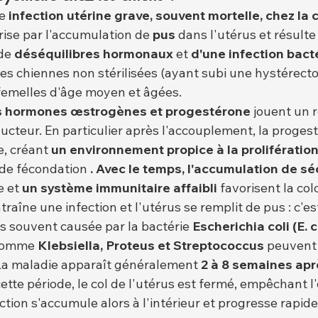
e 
infection utérine grave, souvent mortelle, chez la 
rise par l'accumulation de 
pus
 dans l'utérus et résult
de 
déséquilibres hormonaux
 et 
d'une infection bact
es chiennes non stérilisées (ayant subi une hystérecto
 femelles d'âge moyen et âgées.
es hormones œstrogènes et progestérone
 jouent un 
ucteur. En particulier après l'accouplement, la progest
, créant 
un environnement propice à la prolifératio
de fécondation 
. Avec le temps, l'accumulation de sé
 et 
un système immunitaire affaibli
 favorisent la col
raîne une infection et l'utérus se remplit de pus : c'es
lus souvent causée par la bactérie 
Escherichia coli (E. c
 comme 
Klebsiella, Proteus et Streptococcus
 peuvent
La maladie apparaît généralement 
2 à 8 semaines aprè
ette période, le col de l'utérus est fermé, empêchant l'
fection s'accumule alors à l'intérieur et progresse rapi