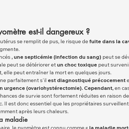
yomètre est-il dangereux ?
utérus se remplit de pus, le risque de 
fuite dans la ca
ugmente.
ncés 
, une septicémie (infection du sang)
 peut se dé
le peut se détériorer et 
un choc toxique
 peut surveni
, elle peut entraîner la mort en quelques jours.
e parfaitement s'il 
est diagnostiqué précocement
 
n urgence (ovariohystérectomie). Cependant,
 en ca
chances de survie sont fortement réduites en raison de 
. Il est donc essentiel que les propriétaires surveillen
amment après leurs chaleurs.
la maladie
aire, le pyomètre est connu comme « 
la maladie morte