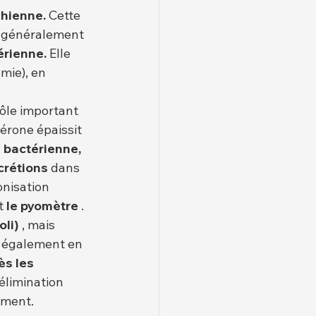
chienne.
 Cette 
e généralement 
érienne.
 Elle 
mie), en 
rôle important 
érone épaissit 
n bactérienne,
crétions
 dans 
onisation 
t 
le pyomètre
 .
oli)
 , mais 
 également en 
s les 
élimination 
dement.