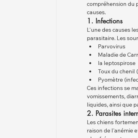
compréhension du p
causes.
1. Infections
L'une des causes les
parasitaire. Les sou
Parvovirus
Maladie de Carr
la leptospirose
Toux du chenil 
Pyomètre (infec
Ces infections se m
vomissements, diarr
liquides, ainsi que p
2. Parasites inter
Les chiens fortemen
raison de l'anémie e