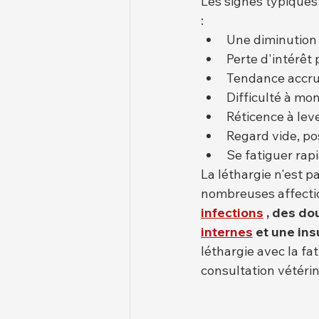
Les signes typiques
:
Une diminution 
Perte d'intérêt 
Tendance accru
Difficulté à mon
Réticence à leve
Regard vide, p
Se fatiguer rap
La léthargie n'est p
nombreuses affectio
infections
, des do
internes
et une in
léthargie avec la fa
consultation vétérin