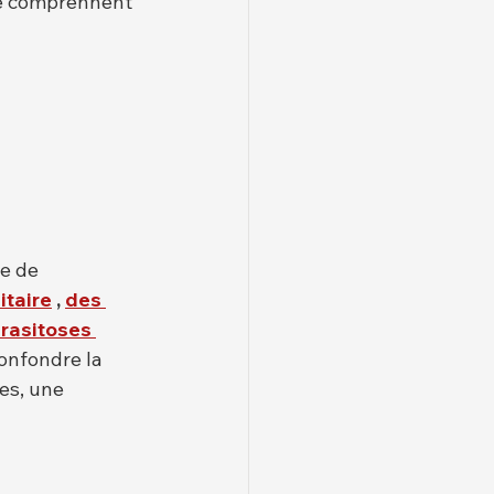
ue comprennent 
e de 
taire
,
des 
rasitoses 
confondre la 
es, une 