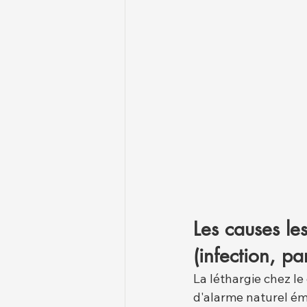
Les causes le
(infection, pa
La léthargie chez le 
d'alarme naturel émi