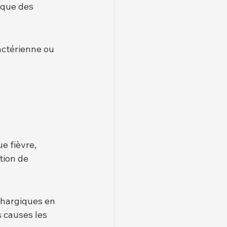
que des 
actérienne ou 
 fièvre, 
ion de 
thargiques en 
 causes les 