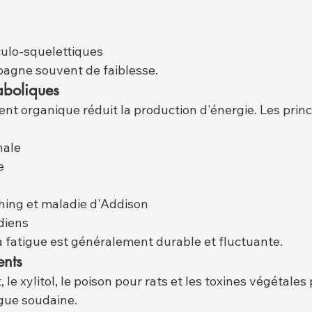
ulo-squelettiques
agne souvent de faiblesse.
aboliques
t organique réduit la production d'énergie. Les princ
nale
e
hing et maladie d'Addison
diens
a fatigue est généralement durable et fluctuante.
nts
t, le xylitol, le poison pour rats et les toxines végétale
gue soudaine.