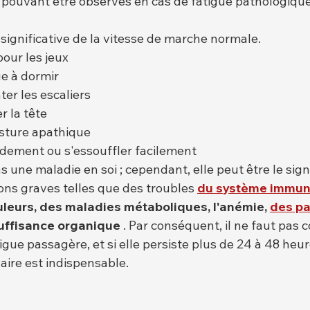
 pouvant être observés en cas de fatigue pathologiq
significative de la vitesse de marche normale.
pour les jeux
e à dormir
ter les escaliers
r la tête
osture apathique
idement ou s'essouffler facilement
as une maladie en soi ; cependant, elle peut être le sign
ns graves telles que des troubles 
du système immuni
uleurs, des maladies métaboliques, l'anémie,
des pa
suffisance organique
 . Par conséquent, il ne faut pas 
tigue passagère, et si elle persiste plus de 24 à 48 heur
aire est indispensable.