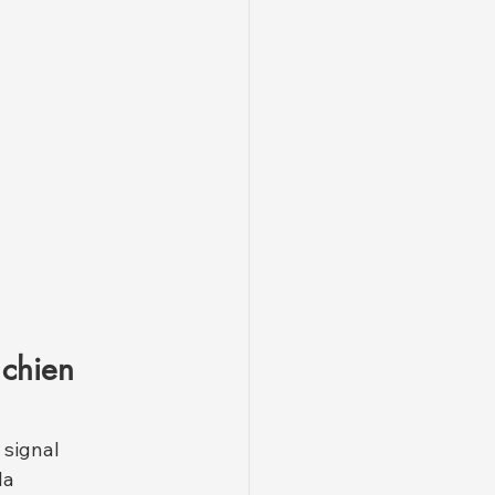
 chien 
 signal 
la 