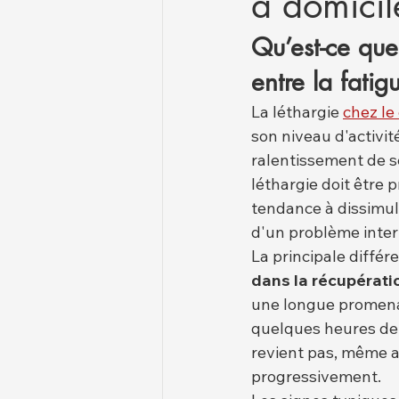
à domicil
Qu’est-ce que
entre la fati
La léthargie 
chez le
son niveau d'activit
ralentissement de s
léthargie doit être p
tendance à dissimule
d'un problème inter
La principale différ
dans la récupérati
une longue promenad
quelques heures de 
revient pas, même ap
progressivement.