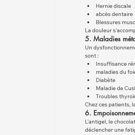
Hernie discale
abcès dentaire
Blessures musc
La douleur s'accomp
5. Maladies mét
Un dysfonctionnemen
sont :
Insuffisance ré
maladies du foi
Diabète
Maladie de Cus
Troubles thyroï
Chez ces patients, l
6. Empoisonneme
L'antigel, le chocola
déclencher une fati