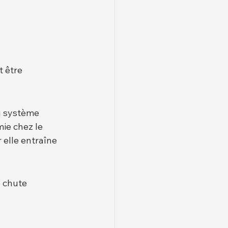
t être 
u système 
ie chez le 
 elle entraîne 
 chute 