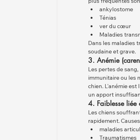
plus fréquentes sont
ankylostome
Ténias
ver du cœur
Maladies transm
Dans les maladies tr
soudaine et grave.
3. Anémie (caren
Les pertes de sang, 
immunitaire ou les 
chien. L'anémie est 
un apport insuffisa
4. Faiblesse liée
Les chiens souffrant
rapidement. Causes 
maladies articu
Traumatismes