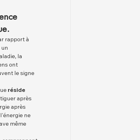
rence 
ue.
ar rapport à 
 un 
ladie, la 
iens ont 
uvent le signe 
que 
réside 
tiguer après 
gie après 
l'énergie ne 
grave même 