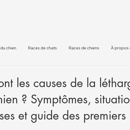
 du chien
Races de chats
Races de chiens
À propos 
 chiens
Santé Animale et Mises à Jour Régle
Santé du Béta
ont les causes de la léthar
hien ? Symptômes, situati
es et guide des premiers 