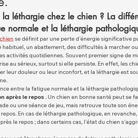
e.
 la léthargie chez le chien ? La diffé
gue normale et la léthargie pathologiq
 chien
 se définit par une perte d'énergie significative p
é habituel, un abattement, des difficultés à marcher ou
es activités quotidiennes. Souvent premier signe de ma
rise au sérieux, surtout si elle persiste. En effet, les ch
r leur douleur ou leur inconfort, et la léthargie est so
ne.
ence entre la fatigue normale et la léthargie pathologi
on après le repos
 . Un chien en bonne santé peut se fa
e ou une séance de jeu, mais retrouve toute son éner
repos. En cas de léthargie pathologique, en revanche, 
rès le repos ; dans certains cas, l'état du chien s'ag