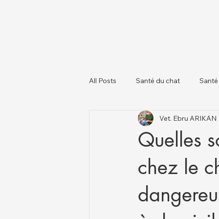
All Posts
Santé du chat
Santé
Vet. Ebru ARIKAN
À propos des chiens
Chats et
Quelles s
chez le c
dangereus