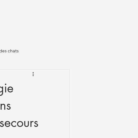
des chats
il
gie
ons
secours