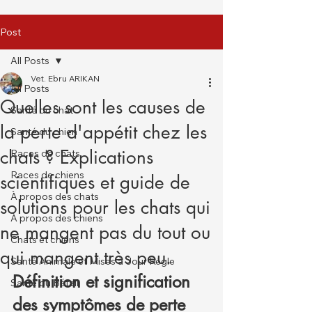
Post
All Posts
Vet. Ebru ARIKAN
All Posts
Quelles sont les causes de
Santé du chat
la perte d'appétit chez les
Santé du chien
chats ? Explications
Races de chats
Races de chiens
scientifiques et guide de
À propos des chats
solutions pour les chats qui
À propos des chiens
ne mangent pas du tout ou
Chats et chiens
qui mangent très peu.
Santé Animale et Mises à Jour Régle
Définition et signification 
Santé du Bétail
des symptômes de perte 