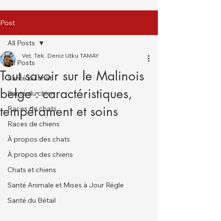
Post
All Posts
Vet. Tek. Deniz Utku TAMAY
All Posts
Tout savoir sur le Malinois
Santé du chat
belge : caractéristiques,
Santé du chien
tempérament et soins
Races de chats
Races de chiens
À propos des chats
À propos des chiens
Chats et chiens
Santé Animale et Mises à Jour Régle
Santé du Bétail