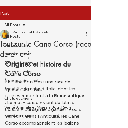
Post
All Posts
Vet. Tek. Fatih ARIKAN
All Posts
Tout sur le Cane Corso (race
Santé du chat
de chien)
Santé du chien
Origines et histoire du 
Races de chats
Races de chiens
Cane Corso
À propos des chats
Le Cane Corso est une race de 
mastiff originaire d'Italie, dont les 
À propos des chiens
racines remontent à 
la Rome antique
Chats et chiens
. Le mot « corso » vient du latin «
Santé Animale et Mises à Jour Régle
cohors
 », qui signifie « gardien » ou « 
veilleur ». Dans l'Antiquité, les Cane 
Santé du Bétail
Corso accompagnaient les légions 