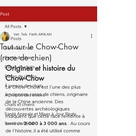
Post
All Posts
Vet. Tek. Fatih ARIKAN
All Posts
Tout sur le Chow-Chow
Santé du chat
(race de chien)
Santé du chien
Origines et histoire du 
Races de chats
Races de chiens
Chow-Chow
À propos des chats
Le Chow-Chow est l'une des plus 
anciennes races de chiens, originaire 
À propos des chiens
de la Chine ancienne. Des 
Chats et chiens
découvertes archéologiques 
Santé Animale et Mises à Jour Régle
indiquent que cette race remonte à 
environ 
2 000 à 3 000 ans
 . Au cours 
Santé du Bétail
de l'histoire, il a été utilisé comme 