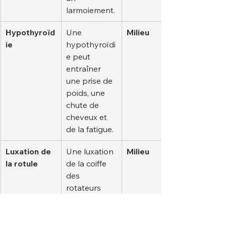
larmoiement.
Hypothyroïd
Une 
Milieu
ie
hypothyroïdi
e peut 
entraîner 
une prise de 
poids, une 
chute de 
cheveux et 
de la fatigue.
Luxation de 
Une luxation 
Milieu
la rotule
de la coiffe 
des 
rotateurs 
peut 
entraîner 
une boiterie 