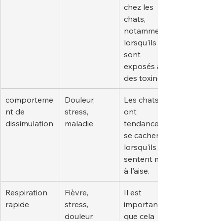
chez les 
chats, 
notamment 
lorsqu'ils 
sont 
exposés à 
des toxines.
comporteme
Douleur, 
Les chats 
nt de 
stress, 
ont 
dissimulation
maladie
tendance à 
se cacher 
lorsqu'ils se 
sentent mal 
à l'aise.
Respiration 
Fièvre, 
Il est 
rapide
stress, 
important 
douleur.
que cela 