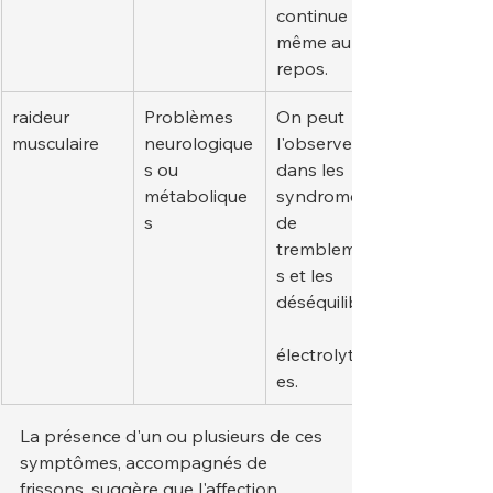
continue 
même au 
repos.
raideur 
Problèmes 
On peut 
musculaire
neurologique
l'observer 
s ou 
dans les 
métabolique
syndromes 
s
de 
tremblement
s et les 
déséquilibres
électrolytiqu
es.
La présence d'un ou plusieurs de ces 
symptômes, accompagnés de 
frissons, suggère que l'affection 