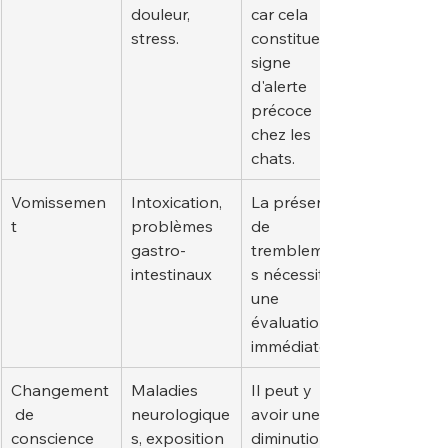
douleur, 
car cela 
stress.
constitue un 
signe 
d'alerte 
précoce 
chez les 
chats.
Vomissemen
Intoxication, 
La présence 
t
problèmes 
de 
gastro-
tremblement
intestinaux
s nécessite 
une 
évaluation 
immédiate.
Changement
Maladies 
Il peut y 
 de 
neurologique
avoir une 
conscience
s, exposition 
diminution 