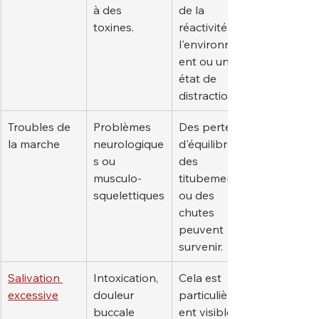
à des 
de la 
toxines.
réactivité à 
l'environnem
ent ou un 
état de 
distraction.
Troubles de 
Problèmes 
Des pertes 
la marche
neurologique
d'équilibre, 
s ou 
des 
musculo-
titubements 
squelettiques
ou des 
chutes 
peuvent 
survenir.
Salivation 
Intoxication, 
Cela est 
excessive
douleur 
particulièrem
buccale
ent visible 