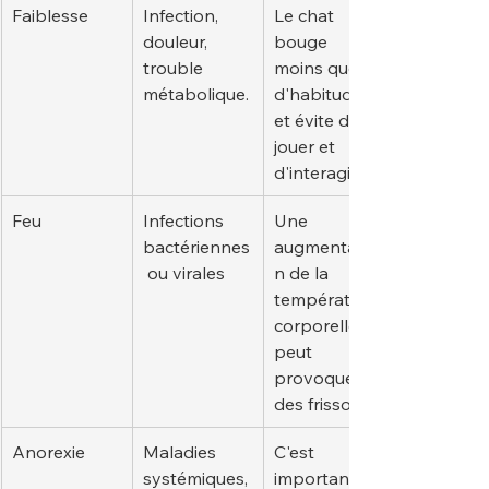
Faiblesse
Infection, 
Le chat 
douleur, 
bouge 
trouble 
moins que 
métabolique.
d'habitude 
et évite de 
jouer et 
d'interagir.
Feu
Infections 
Une 
bactériennes
augmentatio
 ou virales
n de la 
température 
corporelle 
peut 
provoquer 
des frissons.
Anorexie
Maladies 
C'est 
systémiques, 
important 