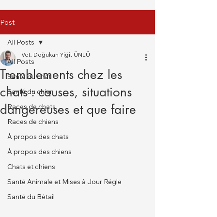
Post
All Posts
Vet. Doğukan Yiğit ÜNLÜ
All Posts
Tremblements chez les
Santé du chat
chats : causes, situations
Santé du chien
dangereuses et que faire
Races de chats
Races de chiens
À propos des chats
À propos des chiens
Chats et chiens
Santé Animale et Mises à Jour Régle
Santé du Bétail