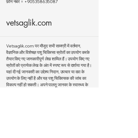
फ़ोन नंबर =
+905358635087
vetsaglik.com
Vetsaglik.com पर मौजूद सभी सामग्री में वर्तमान,
वैज्ञानिक और विशेषज्ञ पशु चिकित्सा स्रोतों का उपयोग करके
तैयार किए गए जानकारीपूर्ण लेख शामिल हैं। उपयोग किए गए
स्रोतों को प्रत्येक लेख के अंत में स्पष्ट रूप से दर्शाया गया है।
यहां दी गई जानकारी का उद्देश्य निदान, उपचार या दवा के
उपयोग के लिए नहीं है और यह पशु चिकित्सक की जांच का
विकल्प नहीं हो सकती। अपने पालतू जानवर के स्वास्थ्य के
बारे में सटीक निदान और उपचार के लिए हमेशा अपने पशु
चिकित्सक से परामर्श लें।
यदि हमारी वेबसाइट पर दी गई जानकारी और आपके पशु
चिकित्सक की सलाह में कोई विरोधाभास हो, तो आपके पशु
चिकित्सक के निर्देशों को ही प्राथमिकता दी जानी चाहिए। यदि
आपको कोई विसंगति दिखाई दे, तो कृपया हमें सूचित करें।
इस साइट का उद्देश्य जनता को पालतू जानवरों के स्वास्थ्य के
बारे में सटीक और वैज्ञानिक रूप से सही जानकारी प्रदान