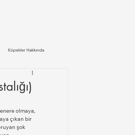
Köpekler Hakkında
alığı)
jenere olmaya, 
ya çıkan bir 
oruyan şok 