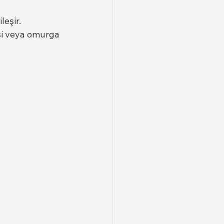
eşir. 
isi veya omurga 