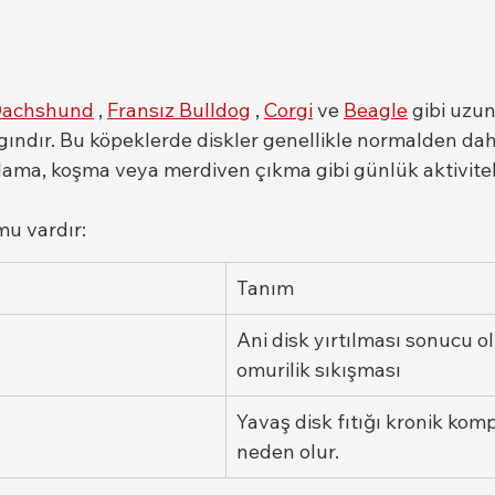
achshund
 , 
Fransız Bulldog
 , 
Corgi
 ve 
Beagle
 gibi uzun
ygındır. Bu köpeklerde diskler genellikle normalden da
plama, koşma veya merdiven çıkma gibi günlük aktivitel
mu vardır:
Tanım
Ani disk yırtılması sonucu o
omurilik sıkışması
Yavaş disk fıtığı kronik kom
neden olur.