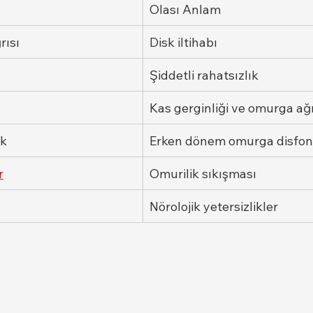
Olası Anlam
rısı
Disk iltihabı
Şiddetli rahatsızlık
Kas gerginliği ve omurga ağr
ik
Erken dönem omurga disfon
r
Omurilik sıkışması
Nörolojik yetersizlikler