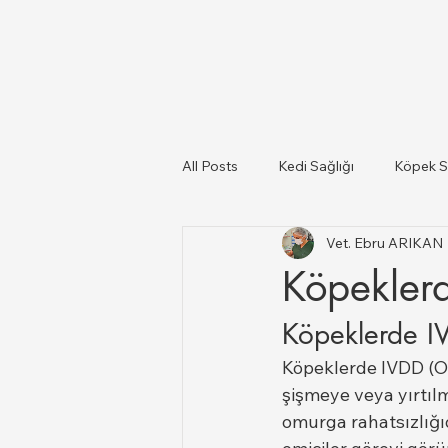
All Posts
Kedi Sağlığı
Köpek S
Vet. Ebru ARIKAN
Kediler Ve Köpekler
Türkiye il
Köpekler
Köpeklerde I
Büyükbaş ve Küçükbaş Hayvan Sağ
Köpeklerde IVDD (Om
şişmeye veya yırtıl
omurga rahatsızlığı