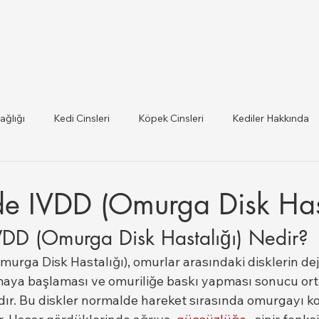
ağlığı
Kedi Cinsleri
Köpek Cinsleri
Kediler Hakkında
 ilce Veteriner Listesi
Hayvan Sağlığı ve Mevzuat Güncel
de IVDD (Omurga Disk Hast
VDD (Omurga Disk Hastalığı) Nedir?
lığı
urga Disk Hastalığı), omurlar arasındaki disklerin de
maya başlaması ve omuriliğe baskı yapması sonucu orta
dır. Bu diskler normalde hareket sırasında omurgayı k