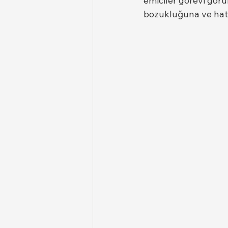
emiciler görevi görü
bozukluğuna ve hatta