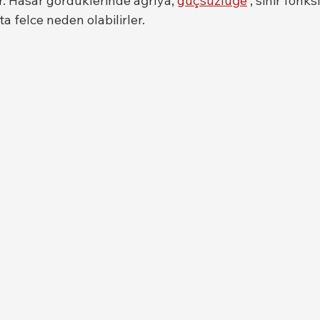
r. Hasar gördüklerinde ağrıya, 
güçsüzlüğe
 , sinir fonks
 felce neden olabilirler.