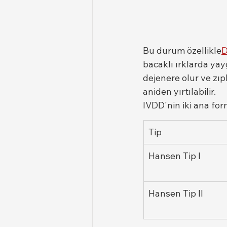
Bu durum özellikle
D
bacaklı ırklarda ya
dejenere olur ve zı
aniden yırtılabilir.
IVDD'nin iki ana for
Tip
Hansen Tip I
Hansen Tip II