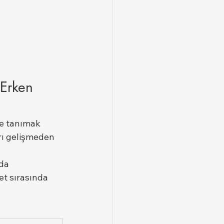
 Erken 
lde tanımak 
arı gelişmeden 
da 
et sırasında 