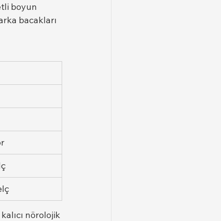
tli boyun 
 arka bacakları 
r
lç
elç
alıcı nörolojik 