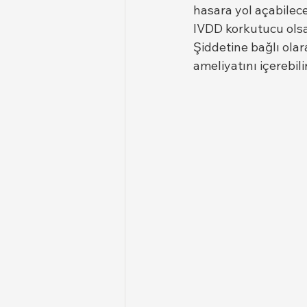
hasara yol açabileceğ
IVDD korkutucu olsa d
Şiddetine bağlı olara
ameliyatını içerebilir