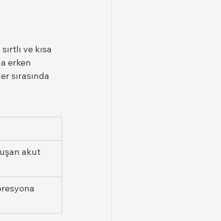
 sırtlı ve kısa 
ha erken 
er sırasında 
luşan akut 
presyona 