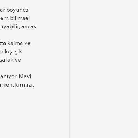
llar boyunca 
rn bilimsel 
ıyabilir, ancak 
tta kalma ve 
 loş ışık 
şafak ve 
anıyor. Mavi 
rken, kırmızı, 