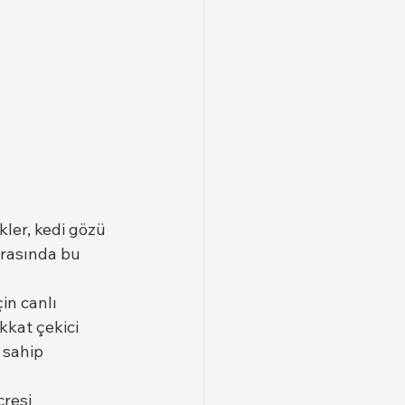
kler, kedi gözü 
ırasında bu 
in canlı 
kkat çekici 
 sahip 
resi 