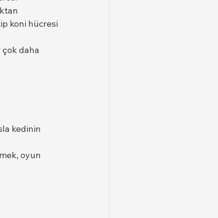
ktan 
p koni hücresi 
r çok daha 
la kedinin 
çmek, oyun 