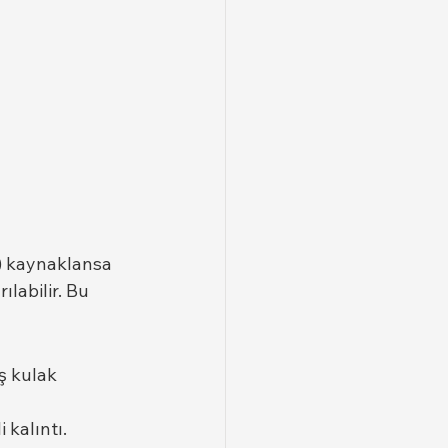
) kaynaklansa 
ılabilir. Bu 
ş kulak 
 kalıntı.