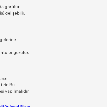
da görülür.
) gelişebilir.
gelerine 
ntüler görülür.
tına 
tirir. Bu 
i yapılmalıdır.
/480p/mp4/file.m