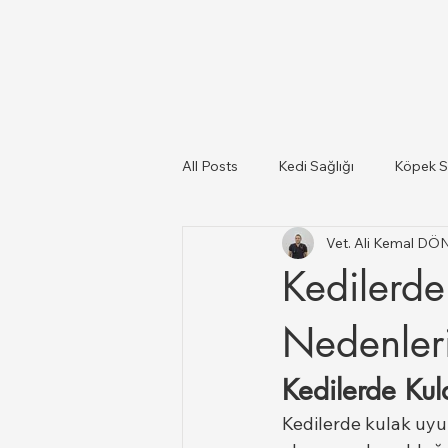
All Posts
Kedi Sağlığı
Köpek S
Vet. Ali Kemal D
Kediler Ve Köpekler
Türkiye il
Kedilerde 
Büyükbaş ve Küçükbaş Hayvan Sağ
Nedenleri
Kedilerde Ku
Kedilerde kulak uyuz