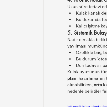
Uzun süre tedavi edi
Kulak kanalı deri
Bu durumda teda
Kalıcı işitme ka
5. Sistemik Bula
Nadir olmakla birlik
yayılması mümkünd
Özellikle baş, 
Bu durum “otoek
Deri tedavisi, p
Kulak uyuzunun türü
planı
 hazırlamanın t
alınabilirken, 
orta k
nedenle belirtiler 
https://video.wixst