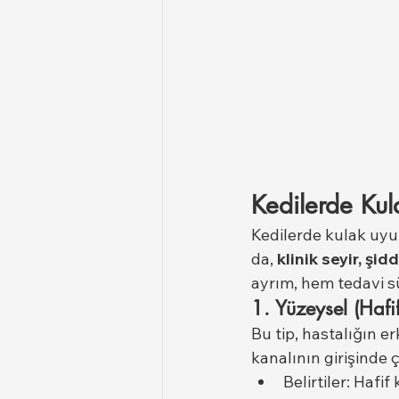
Kedilerde Kul
Kedilerde kulak uyuz
da, 
klinik seyir, şi
ayrım, hem tedavi sü
1. Yüzeysel (Hafi
Bu tip, hastalığın e
kanalının girişinde ç
Belirtiler: Hafi