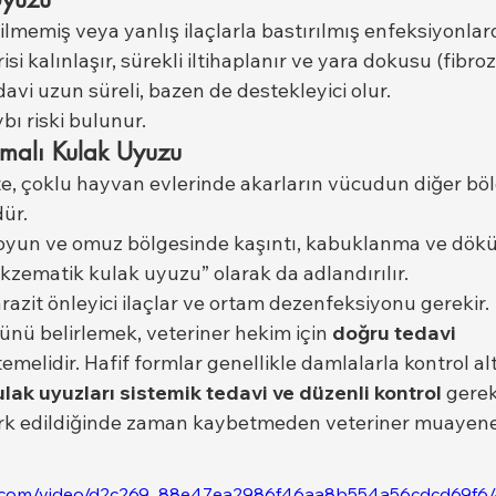
lmemiş veya yanlış ilaçlarla bastırılmış enfeksiyonlar
si kalınlaşır, sürekli iltihaplanır ve yara dokusu (fibrozis
vi uzun süreli, bazen de destekleyici olur.
ybı riski bulunur.
şmalı Kulak Uyuzu
te, çoklu hayvan evlerinde akarların vücudun diğer böl
ür.
boyun ve omuz bölgesinde kaşıntı, kabuklanma ve dökü
zematik kulak uyuzu” olarak da adlandırılır.
arazit önleyici ilaçlar ve ortam dezenfeksiyonu gerekir.
nü belirlemek, veteriner hekim için 
doğru tedavi 
emelidir. Hafif formlar genellikle damlalarla kontrol al
ulak uyuzları sistemik tedavi ve düzenli kontrol
 gerek
fark edildiğinde zaman kaybetmeden veteriner muayenes
atic.com/video/d2c269_88e47ea2986f46aa8b554a56cdcd69f6