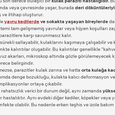
 son derece bulaşıcı bir 
kulak paraziti hastalığıdır.
 Bu
ında veya çevresinde yaşar, burada 
deri döküntüleriyl
 ve iltihap oluşturur.
le 
yavru kedilerde
 ve sokakta yaşayan bireylerde
 da
stemi tam gelişmemiş yavrular veya hijyen koşulları za
parazitlere karşı savunmasız kalır.
sürekli sallayabilir, kulaklarını kaşımaya çalışabilir ve k
te kalıntılar oluşabilir. Bu kalıntılar genellikle “kahve
z akarları, mikroskop altında gözle görülemeyecek k
rece belirgindir.
mezse, parazitler kulak zarına ve hatta 
orta kulağa ka
umda denge bozukluğu, kulakta kalıcı deformasyon ve
omplikasyonlar ortaya çıkabilir.
rahatsızlık verici bir durum değil, aynı zamanda 
yükse
ir hastalıktır. Aynı evdeki diğer kediler, köpekler veya 
nfekte olabilir. Bu nedenle erken teşhis ve izole bakı