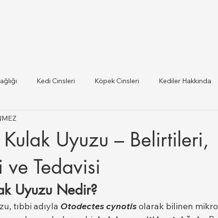
ağlığı
Kedi Cinsleri
Köpek Cinsleri
Kediler Hakkında
ÖNMEZ
 ilce Veteriner Listesi
Hayvan Sağlığı ve Mevzuat Güncel
Kulak Uyuzu – Belirtileri,
lığı
 ve Tedavisi
lak Uyuzu Nedir?
u, tıbbi adıyla 
Otodectes cynotis
 olarak bilinen mikro