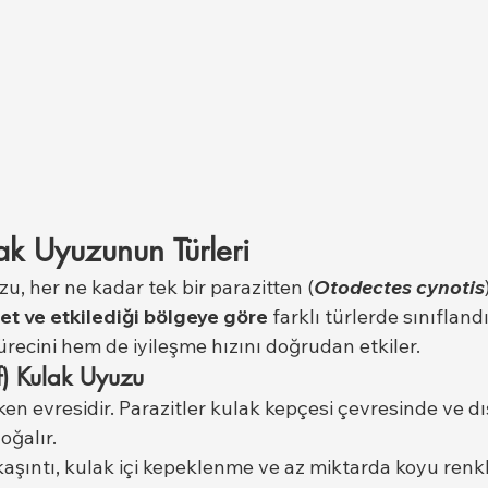
ak Uyuzunun Türleri
u, her ne kadar tek bir parazitten (
Otodectes cynotis
ddet ve etkilediği bölgeye göre
 farklı türlerde sınıflandır
recini hem de iyileşme hızını doğrudan etkiler.
f) Kulak Uyuzu
rken evresidir. Parazitler kulak kepçesi çevresinde ve dı
oğalır.
f kaşıntı, kulak içi kepeklenme ve az miktarda koyu renkli