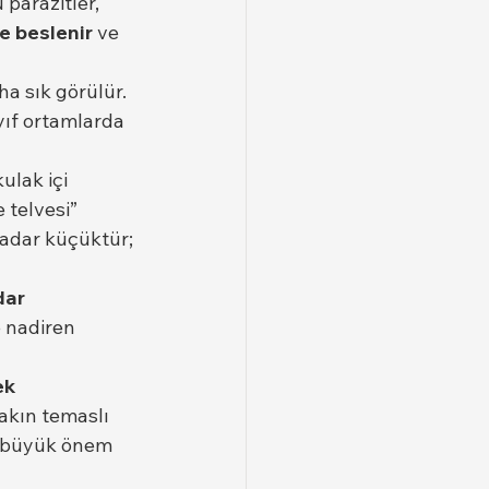
 parazitler, 
e beslenir
 ve 
ha sık görülür. 
yıf ortamlarda 
ulak içi 
 telvesi” 
adar küçüktür; 
dar 
 nadiren 
k 
yakın temaslı 
m büyük önem 