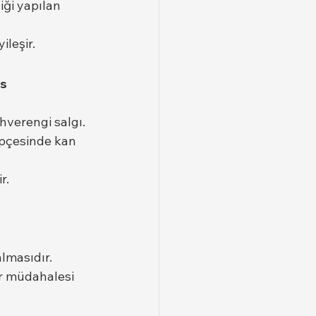
iği yapılan 
ileşir.
s 
ahverengi salgı.
epçesinde kan 
r.
almasıdır.
er müdahalesi 