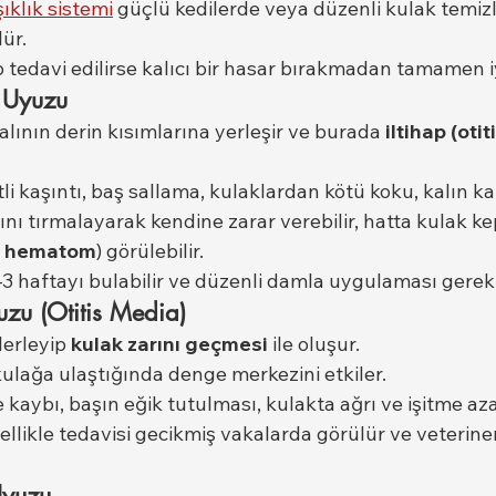
şıklık sistemi
 güçlü kedilerde veya düzenli kulak temizl
ür.
p tedavi edilirse kalıcı bir hasar bırakmadan tamamen iy
k Uyuzu
alının derin kısımlarına yerleşir ve burada 
iltihap (otiti
etli kaşıntı, baş sallama, kulaklardan kötü koku, kalın k
ını tırmalayarak kendine zarar verebilir, hatta kulak k
l hematom
) görülebilir.
–3 haftayı bulabilir ve düzenli damla uygulaması gereki
uzu (Otitis Media)
lerleyip 
kulak zarını geçmesi
 ile oluşur.
kulağa ulaştığında denge merkezini etkiler.
e kaybı, başın eğik tutulması, kulakta ağrı ve işitme az
ellikle tedavisi gecikmiş vakalarda görülür ve veterin
Uyuzu