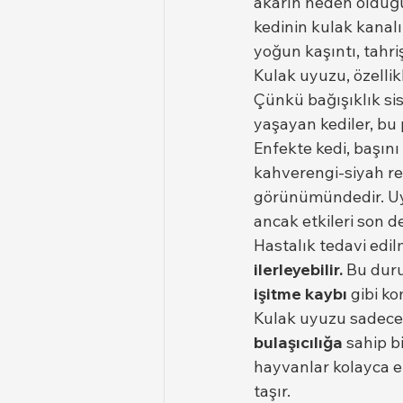
akarın neden olduğu
kedinin kulak kanal
yoğun kaşıntı, tahriş
Kulak uyuzu, özellik
Çünkü bağışıklık si
yaşayan kediler, bu 
Enfekte kedi, başını 
kahverengi-siyah renk
görünümündedir. Uyu
ancak etkileri son de
Hastalık tedavi edil
ilerleyebilir.
 Bu dur
işitme kaybı
 gibi k
Kulak uyuzu sadece 
bulaşıcılığa
 sahip b
hayvanlar kolayca e
taşır.