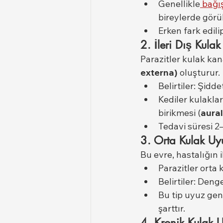
Genellikle
 bağı
bireylerde görül
Erken fark edili
2. İleri Dış Kula
Parazitler kulak kan
externa)
 oluşturur.
Belirtiler: Şidd
Kediler kulaklar
birikmesi (
aura
Tedavi süresi 2
3. Orta Kulak Uy
Bu evre, hastalığın i
Parazitler orta 
Belirtiler: Deng
Bu tip uyuz gen
şarttır.
4. Kronik Kulak 