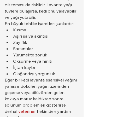
cilt teması da risklidir. Lavanta yağı 
tüylere bulaşırsa, kedi onu yalayabilir 
ve yağı yutabilir.
En büyük tehlike işaretleri şunlardır:
Kusma
Aşırı salya akıntısı
Zayıflık
Sarsıntılar
Yürümekte zorluk
Öksürme veya hırıltı
İştah kaybı
Olağandışı yorgunluk
Eğer bir kedi lavanta esansiyel yağını 
yalarsa, dökülen yağın üzerinden 
geçerse veya difüzörden gelen 
kokuya maruz kaldıktan sonra 
solunum problemleri gösterirse, 
derhal 
veteriner
 hekimden yardım 