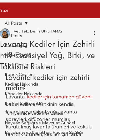
Yazı
All Posts
Vet. Tek. Deniz Utku TAMAY
All Posts
Lavanta Kediler İçin Zehirli
Kedi Sağlığı
mi? Esansiyel Yağ, Bitki, ve
Köpek Sağlığı
Toksisite Riskleri
Kedi Cinsleri
Köpek Cinsleri
Lavanta kediler için zehirli 
Kediler Hakkında
midir?
Köpekler Hakkında
Lavanta, 
kediler için tamamen güvenli
Kediler Ve Köpekler
kabul edilmez. Bitkinin kendisi, 
lavanta esansiyel yağı, lavanta 
Türkiye il ilce Veteriner Listesi
spreyleri, difüzörler, mumlar, 
Hayvan Sağlığı ve Mevzuat Güncel
kurutulmuş lavanta ürünleri ve kokulu 
Büyükbaş ve Küçükbaş Hayvan Sağlığı
temizlik ürünleri, kediler için farklı 