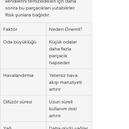
kendilerini temizledikleri için daha 
sonra bu parçacıkları yutabilirler.
Risk şunlara bağlıdır:
Faktör
Neden Önemli?
Oda büyüklüğü
Küçük odalar 
daha fazla 
parçacık 
hapseder.
Havalandırma
Yetersiz hava 
akışı maruziyeti 
artırır
Difüzör süresi
Uzun süreli 
kullanım riski 
artırır.
Yağ 
Daha güçlü yağlar 