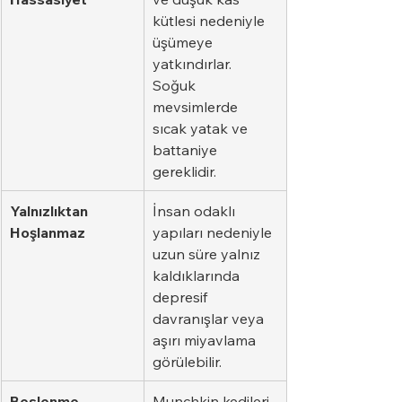
kütlesi nedeniyle 
üşümeye 
yatkındırlar. 
Soğuk 
mevsimlerde 
sıcak yatak ve 
battaniye 
gereklidir.
Yalnızlıktan 
İnsan odaklı 
Hoşlanmaz
yapıları nedeniyle 
uzun süre yalnız 
kaldıklarında 
depresif 
davranışlar veya 
aşırı miyavlama 
görülebilir.
Beslenme 
Munchkin kedileri 