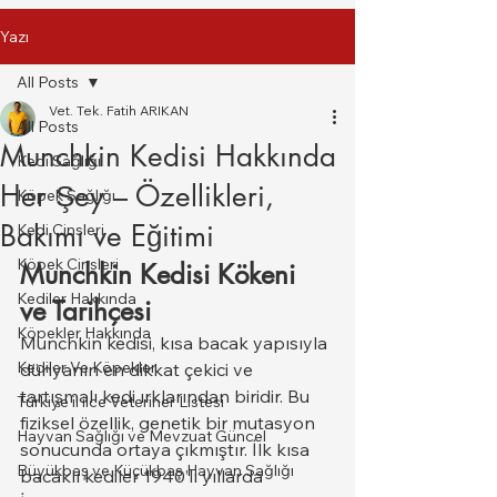
Yazı
All Posts
Vet. Tek. Fatih ARIKAN
All Posts
Munchkin Kedisi Hakkında
Kedi Sağlığı
Her Şey – Özellikleri,
Köpek Sağlığı
Bakımı ve Eğitimi
Kedi Cinsleri
Köpek Cinsleri
Munchkin Kedisi Kökeni 
Kediler Hakkında
ve Tarihçesi
Köpekler Hakkında
Munchkin kedisi, kısa bacak yapısıyla 
Kediler Ve Köpekler
dünyanın en dikkat çekici ve 
tartışmalı kedi ırklarından biridir. Bu 
Türkiye il ilce Veteriner Listesi
fiziksel özellik, genetik bir mutasyon 
Hayvan Sağlığı ve Mevzuat Güncel
sonucunda ortaya çıkmıştır. İlk kısa 
Büyükbaş ve Küçükbaş Hayvan Sağlığı
bacaklı kediler 1940’lı yıllarda 