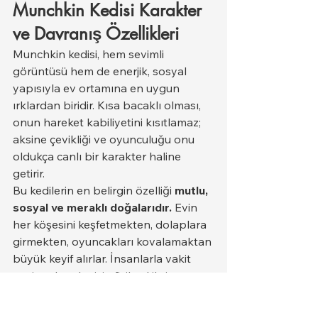
Munchkin Kedisi Karakter 
ve Davranış Özellikleri
Munchkin kedisi, hem sevimli 
görüntüsü hem de enerjik, sosyal 
yapısıyla ev ortamına en uygun 
ırklardan biridir. Kısa bacaklı olması, 
onun hareket kabiliyetini kısıtlamaz; 
aksine çevikliği ve oyunculuğu onu 
oldukça canlı bir karakter haline 
getirir.
Bu kedilerin en belirgin özelliği 
mutlu, 
sosyal ve meraklı doğalarıdır.
 Evin 
her köşesini keşfetmekten, dolaplara 
girmekten, oyuncakları kovalamaktan 
büyük keyif alırlar. İnsanlarla vakit 
geçirmek onlar için fiziksel ihtiyaç 
kadar önemlidir.
Karakter Özellikleri