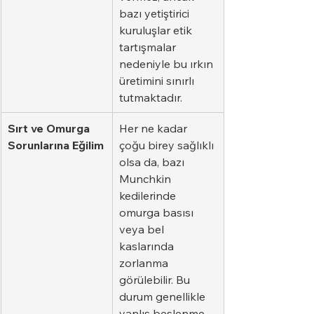
bazı yetiştirici 
kuruluşlar etik 
tartışmalar 
nedeniyle bu ırkın 
üretimini sınırlı 
tutmaktadır.
Sırt ve Omurga 
Her ne kadar 
Sorunlarına Eğilim
çoğu birey sağlıklı 
olsa da, bazı 
Munchkin 
kedilerinde 
omurga basısı 
veya bel 
kaslarında 
zorlanma 
görülebilir. Bu 
durum genellikle 
yanlış beslenme 