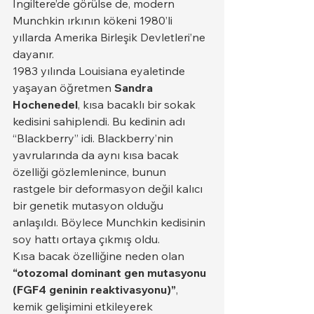
İngiltere’de görülse de, modern 
Munchkin ırkının kökeni 1980’li 
yıllarda Amerika Birleşik Devletleri’ne 
dayanır.
1983 yılında Louisiana eyaletinde 
yaşayan öğretmen 
Sandra 
Hochenedel
, kısa bacaklı bir sokak 
kedisini sahiplendi. Bu kedinin adı 
“Blackberry” idi. Blackberry’nin 
yavrularında da aynı kısa bacak 
özelliği gözlemlenince, bunun 
rastgele bir deformasyon değil kalıcı 
bir genetik mutasyon olduğu 
anlaşıldı. Böylece Munchkin kedisinin 
soy hattı ortaya çıkmış oldu.
Kısa bacak özelliğine neden olan 
“otozomal dominant gen mutasyonu 
(FGF4 geninin reaktivasyonu)”
, 
kemik gelişimini etkileyerek 