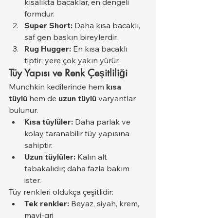
kısalıkta bacaklar, en dengeli 
formdur.
Super Short:
 Daha kısa bacaklı, 
saf gen baskın bireylerdir.
Rug Hugger:
 En kısa bacaklı 
tiptir; yere çok yakın yürür.
Tüy Yapısı ve Renk Çeşitliliği
Munchkin kedilerinde hem 
kısa 
tüylü
 hem de 
uzun tüylü
 varyantlar 
bulunur.
Kısa tüylüler:
 Daha parlak ve 
kolay taranabilir tüy yapısına 
sahiptir.
Uzun tüylüler:
 Kalın alt 
tabakalıdır; daha fazla bakım 
ister.
Tüy renkleri oldukça çeşitlidir:
Tek renkler:
 Beyaz, siyah, krem, 
mavi-gri