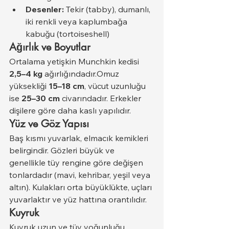
Desenler:
 Tekir (tabby), dumanlı, 
iki renkli veya kaplumbağa 
kabuğu (tortoiseshell)
Ağırlık ve Boyutlar
Ortalama yetişkin Munchkin kedisi 
2,5–4 kg
 ağırlığındadır.Omuz 
yüksekliği 
15–18 cm
, vücut uzunluğu 
ise 
25–30 cm
 civarındadır. Erkekler 
dişilere göre daha kaslı yapılıdır.
Yüz ve Göz Yapısı
Baş kısmı yuvarlak, elmacık kemikleri 
belirgindir. Gözleri büyük ve 
genellikle tüy rengine göre değişen 
tonlardadır (mavi, kehribar, yeşil veya 
altın). Kulakları orta büyüklükte, uçları 
yuvarlaktır ve yüz hattına orantılıdır.
Kuyruk
Kuyruk uzun ve tüy yoğunluğu 