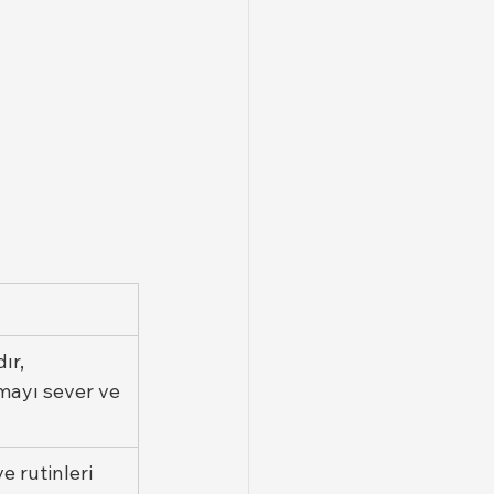
ır, 
mayı sever ve 
e rutinleri 