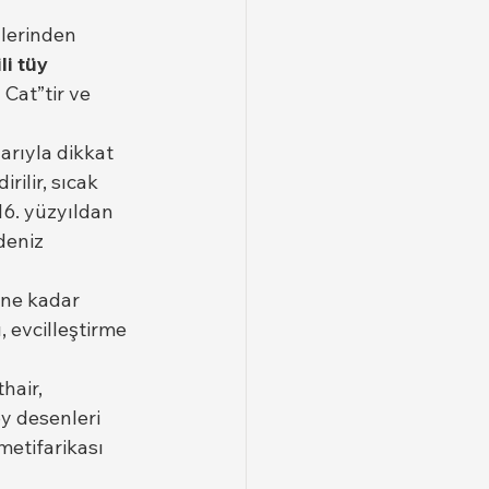
lerinden 
i tüy 
 Cat”tir ve 
rıyla dikkat 
dirilir, sıcak 
16. yüzyıldan 
deniz 
üne kadar 
 evcilleştirme 
hair, 
y desenleri 
metifarikası 