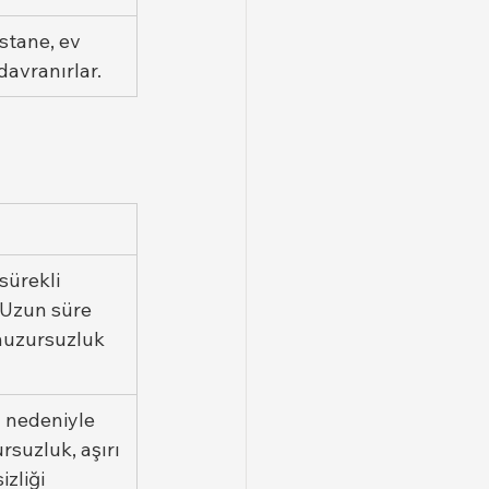
stane, ev 
avranırlar.
sürekli 
 Uzun süre 
 huzursuzluk 
ı nedeniyle 
rsuzluk, aşırı 
zliği 