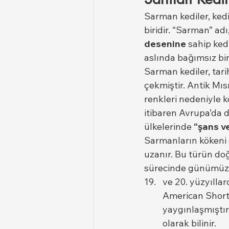
Sarman kediler, kedi
biridir. “Sarman” adı
desenine
 sahip kedi
aslında bağımsız bir 
Sarman kediler, tar
çekmiştir. Antik Mıs
renkleri nedeniyle k
itibaren Avrupa’da d
ülkelerinde 
“şans ve
Sarmanların kökeni 
uzanır. Bu türün do
sürecinde günümüz 
ve 20. yüzyıllar
American Shorth
yaygınlaşmıştır.
olarak bilinir.