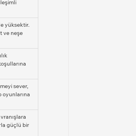
leşimli 
de yüksektir. 
t ve neşe 
lık 
koşullarına 
meyi sever, 
p oyunlarına 
vranışlara 
la güçlü bir 