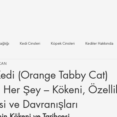
ağlığı
Kedi Cinsleri
Köpek Cinsleri
Kediler Hakkında
IKAN
 ilce Veteriner Listesi
Hayvan Sağlığı ve Mevzuat Güncel
edi (Orange Tabby Cat)
lığı
Her Şey – Kökeni, Özellik
i ve Davranışları
n Kökeni ve Tarihçesi