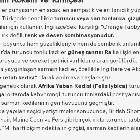
ler dünyasının en sıcak, en sempatik ve en tanıdık yüz
, Türkçede genellikle 
turuncu veya sarı tonlarda, çizgil
ler için kullanılır. İngilizce’deki karşılığı “Orange Tabby
ırk değil, 
renk ve desen kombinasyonudur.
ih boyunca hem güzellikleriyle hem de sembolik anlamla
ır’da turuncu tonlu kediler 
güneş tanrısı Ra
 ile ilişkilen
oruyucu ve bereket getirici varlıklar olarak görülürdü. 
a yaygınlaşan sarman kediler, özellikle İngiltere ve Ak
 refah kedisi”
 olarak anılmaya başlamıştır.
genetik olarak 
Afrika Yaban Kedisi (Felis lybica)
 tür
ğal ortamda kahverengi-turuncu tonlardaki post yapısı,
sarman kedilerinin gen havuzuna geçmiştir.
da yapılan seçici yetiştirmeler sonucunda, British Short
air, Maine Coon ve Pers gibi birçok ırkta turuncu tabb
 “M” harfi biçimindeki alın çizgisi, sarman kedilerin ala