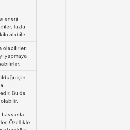
ı enerji 
ler, fazla 
o alabilir.
olabilirler. 
şeyi yapmaya 
bilirler.
lduğu için 
a 
edir. Bu da 
labilir.
ir hayvanla 
er. Özellikle 