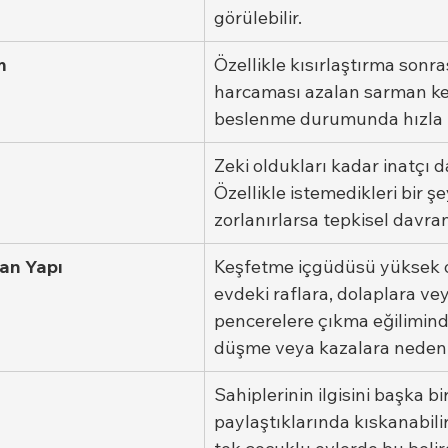
görülebilir.
m
Özellikle kısırlaştırma sonras
harcaması azalan sarman kedi
beslenme durumunda hızla kil
Zeki oldukları kadar inatçı da 
Özellikle istemedikleri bir 
zorlanırlarsa tepkisel davrana
lan Yapı
Keşfetme içgüdüsü yüksek o
evdeki raflara, dolaplara vey
pencerelere çıkma eğilimind
düşme veya kazalara neden o
Sahiplerinin ilgisini başka b
paylaştıklarında kıskanabilirl