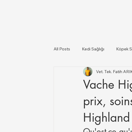
All Posts
Kedi Sağlığı
Köpek S
Vet. Tek. Fatih AR
Kediler Ve Köpekler
Türkiye il
Vache Hig
Büyükbaş ve Küçükbaş Hayvan Sağ
prix, soin
Highland 
Qu'est-ce qu