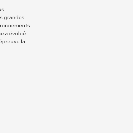
us 
es grandes 
vironnements 
ce a évolué 
'épreuve la 