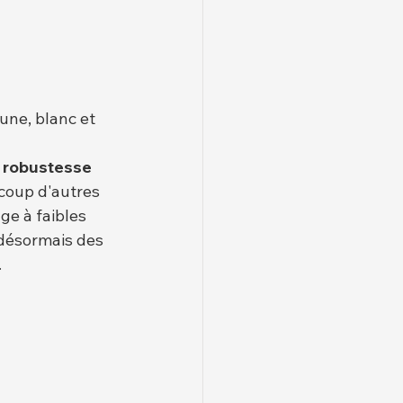
une, blanc et 
 
robustesse 
coup d'autres 
e à faibles 
 désormais des 
.