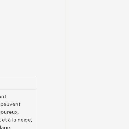
nt 
 peuvent 
goureux, 
et à la neige, 
lage.