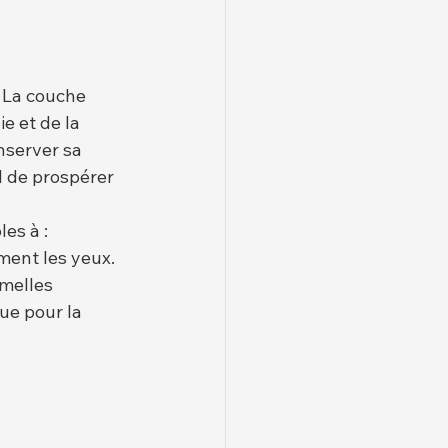
. La couche 
e et de la 
nserver sa 
d de prospérer 
es à :
ment les yeux.
emelles
ue pour la 