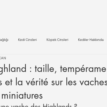
ağlığı
Kedi Cinsleri
Köpek Cinsleri
Kediler Hakkında
IKAN
 ilce Veteriner Listesi
Hayvan Sağlığı ve Mevzuat Güncel
hland : taille, tempérame
lığı
s et la vérité sur les vache
miniatures
'une vache des Highlands ?