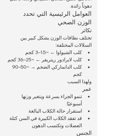
دهوناً زائدة.
العوامل الرئيسية التي تحدد 
الوزن الصحي
تكاثر
تختلف نطاقات الوزن بشكل كبير بين 
السلالات المختلفة:
كلب الشيواوا ← ~1.5–3 كجم
كلب لابرادور ريتريفر ← ~25–36 كجم
كلب الدانماركي الضخم → ~50–90 
كجم
ولهذا السبب 
عمر
تنمو الجراء بسرعة ويتغير وزنها 
أسبوعيًا
استقرار حالة الكلاب البالغة
قد تفقد الكلاب الكبيرة في السن كتلة 
العضلات وتكتسب الدهون
الجنس