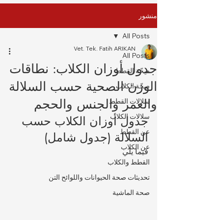
منشور
All Posts
Vet. Tek. Fatih ARIKAN
All Posts
جدول أوزان الكلاب: نطاقات
صِحّة القطط
الوزن الصحية حسب السلالة
صِحّة الكلاب
والعمر والجنس والحجم
سلالات القطط
سلالات الكلاب
جدول أوزان الكلاب حسب 
عن القطط
السلالة (جدول شامل)
عن الكلاب
فيما يلي 
القطط والكلاب
تحديثات صحة الحيوانات واللوائح التن
صحة الماشية